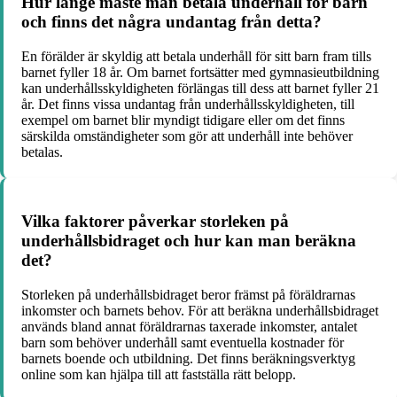
Hur länge måste man betala underhåll för barn
och finns det några undantag från detta?
En förälder är skyldig att betala underhåll för sitt barn fram tills
barnet fyller 18 år. Om barnet fortsätter med gymnasieutbildning
kan underhållsskyldigheten förlängas till dess att barnet fyller 21
år. Det finns vissa undantag från underhållsskyldigheten, till
exempel om barnet blir myndigt tidigare eller om det finns
särskilda omständigheter som gör att underhåll inte behöver
betalas.
Vilka faktorer påverkar storleken på
underhållsbidraget och hur kan man beräkna
det?
Storleken på underhållsbidraget beror främst på föräldrarnas
inkomster och barnets behov. För att beräkna underhållsbidraget
används bland annat föräldrarnas taxerade inkomster, antalet
barn som behöver underhåll samt eventuella kostnader för
barnets boende och utbildning. Det finns beräkningsverktyg
online som kan hjälpa till att fastställa rätt belopp.