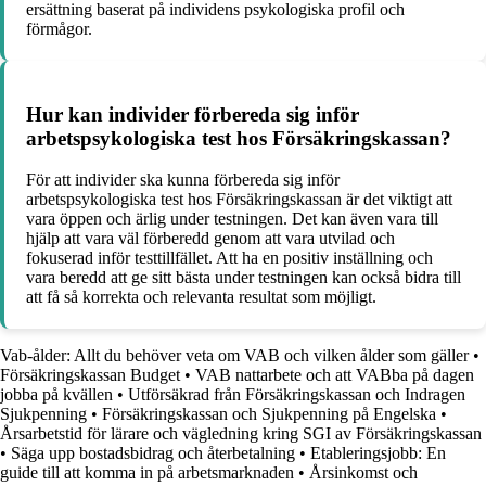
ersättning baserat på individens psykologiska profil och
förmågor.
Hur kan individer förbereda sig inför
arbetspsykologiska test hos Försäkringskassan?
För att individer ska kunna förbereda sig inför
arbetspsykologiska test hos Försäkringskassan är det viktigt att
vara öppen och ärlig under testningen. Det kan även vara till
hjälp att vara väl förberedd genom att vara utvilad och
fokuserad inför testtillfället. Att ha en positiv inställning och
vara beredd att ge sitt bästa under testningen kan också bidra till
att få så korrekta och relevanta resultat som möjligt.
Vab-ålder: Allt du behöver veta om VAB och vilken ålder som gäller
•
Försäkringskassan Budget
•
VAB nattarbete och att VABba på dagen
jobba på kvällen
•
Utförsäkrad från Försäkringskassan och Indragen
Sjukpenning
•
Försäkringskassan och Sjukpenning på Engelska
•
Årsarbetstid för lärare och vägledning kring SGI av Försäkringskassan
•
Säga upp bostadsbidrag och återbetalning
•
Etableringsjobb: En
guide till att komma in på arbetsmarknaden
•
Årsinkomst och