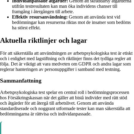
Individanpassade åtgärder:
Genom att skräddarsy åtgärderna
utifrån testresultaten kan man öka individens chanser till
framgång i återgången till arbete.
Effektiv resursanvändning:
Genom att använda test vid
bedömningar kan resurserna riktas mot de insatser som bedöms
ha störst effekt.
Aktuella riktlinjer och lagar
För att säkerställa att användningen av arbetspsykologiska test är etiskt
och i enlighet med lagstiftning och riktlinjer finns det tydliga regler att
följa. Det är viktigt att vara medveten om GDPR och andra lagar som
reglerar hanteringen av personuppgifter i samband med testning.
Sammanfattning
Arbetspsykologiska test spelar en central roll i bedömningsprocessen
hos Försäkringskassan när det gäller att bistå individer med rätt stöd
och åtgärder för att återgå till arbetslivet. Genom att använda
standardiserade och noggrant utformade tester kan man säkerställa att
bedömningarna är rättvisa och individanpassade.