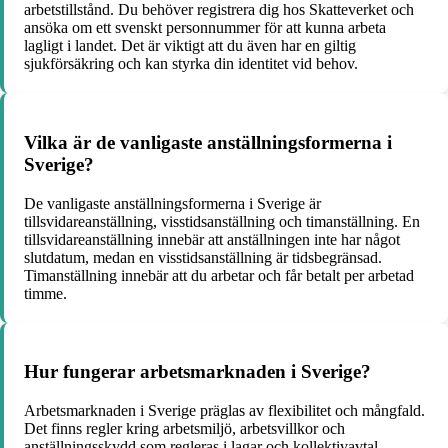
arbetstillstånd. Du behöver registrera dig hos Skatteverket och
ansöka om ett svenskt personnummer för att kunna arbeta
lagligt i landet. Det är viktigt att du även har en giltig
sjukförsäkring och kan styrka din identitet vid behov.
Vilka är de vanligaste anställningsformerna i
Sverige?
De vanligaste anställningsformerna i Sverige är
tillsvidareanställning, visstidsanställning och timanställning. En
tillsvidareanställning innebär att anställningen inte har något
slutdatum, medan en visstidsanställning är tidsbegränsad.
Timanställning innebär att du arbetar och får betalt per arbetad
timme.
Hur fungerar arbetsmarknaden i Sverige?
Arbetsmarknaden i Sverige präglas av flexibilitet och mångfald.
Det finns regler kring arbetsmiljö, arbetsvillkor och
anställningsskydd som regleras i lagar och kollektivavtal.