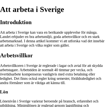
Att arbeta i Sverige
Introduktion
Att arbeta i Sverige kan vara en berikande upplevelse för många.
Landet erbjuder en bra arbetsmiljö, goda arbetsvillkor och en stark
arbetsmarknad. I denna artikel kommer vi att utforska vad det innebär
att arbeta i Sverige och vilka regler som gäller.
Arbetsvillkor
Arbetsvillkoren i Sverige är reglerade i lagar och avtal för att skydda
arbetstagare. Arbetstiden är normalt 40 timmar per vecka, och
övertidsarbete kompenseras vanligtvis med extra betalning eller
ledighet. Det finns också regler kring semester, föräldraledighet och
andra förmåner som är viktiga att känna till.
Lön
Lönenivån i Sverige varierar beroende på bransch, erfarenhet och
utbildning. Minimilönen är reglerad genom lagstiftning och