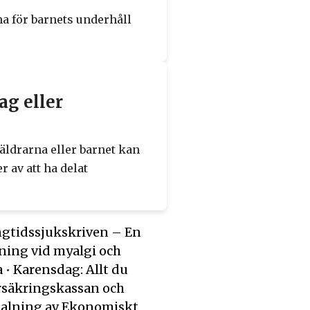
na för barnets underhåll
g eller
äldrarna eller barnet kan
r av att ha delat
gtidssjukskriven – En
ning vid myalgi och
a
•
Karensdag: Allt du
örsäkringskassan och
etalning av Ekonomiskt