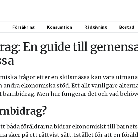
Försäkring
Konsumtion
Rådgivning
Bostad
drag: En guide till geme
ssa
iska frågor efter en skilsmässa kan vara utmanan
 andra ekonomiska stöd. Ett allt vanligare altern
lat barnbidrag. Men hur fungerar det och vad behö
arnbidrag?
tt båda föräldrarna bidrar ekonomiskt till barnet
sker på ett rättvist sätt. Istället för att en föräld