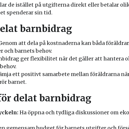
elar de istället på utgifterna direkt eller betalar 
et spenderar sin tid.
elat barnbidrag
enom att dela på kostnaderna kan båda föräldra
er och barnets behov.
bidrag ger flexibilitet när det gäller att hantera 
 behov.
ämja ett positivt samarbete mellan föräldrarna nä
rör barnet.
för delat barnbidrag
yckeln:
Ha öppna och tydliga diskussioner om e
n gemensam budget för barnets utgifter och försö