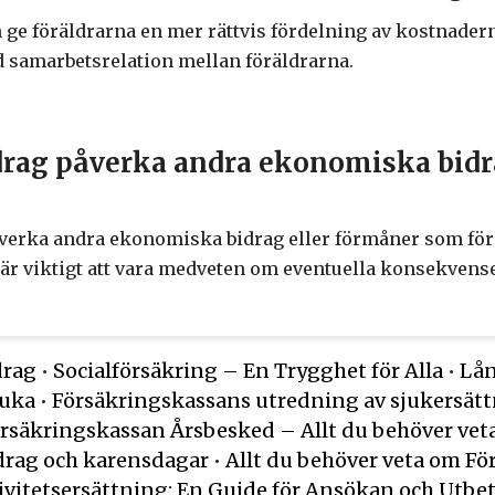
n ge föräldrarna en mer rättvis fördelning av kostnader
d samarbetsrelation mellan föräldrarna.
drag påverka andra ekonomiska bidra
åverka andra ekonomiska bidrag eller förmåner som för
et är viktigt att vara medveten om eventuella konsekvense
drag
•
Socialförsäkring – En Trygghet för Alla
•
Lån
juka
•
Försäkringskassans utredning av sjukersätt
rsäkringskassan Årsbesked – Allt du behöver vet
drag och karensdagar
•
Allt du behöver veta om F
ivitetsersättning: En Guide för Ansökan och Utb