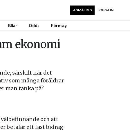
ANMÄL DIG
LOGGA IN
Bilar
Odds
Företag
nsam ekonomi
de, särskilt när det
ativ som många föräldrar
ver man tänka på?
s välbefinnande och att
er betalar ett fast bidrag