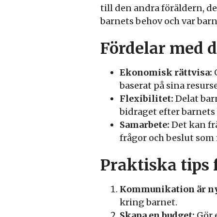
till den andra föräldern, d
barnets behov och var barn
Fördelar med d
Ekonomisk rättvisa:
G
baserat på sina resurs
Flexibilitet:
Delat barn
bidraget efter barnets
Samarbete:
Det kan fr
frågor och beslut som 
Praktiska tips 
Kommunikation är n
kring barnet.
Skapa en budget:
Gör e