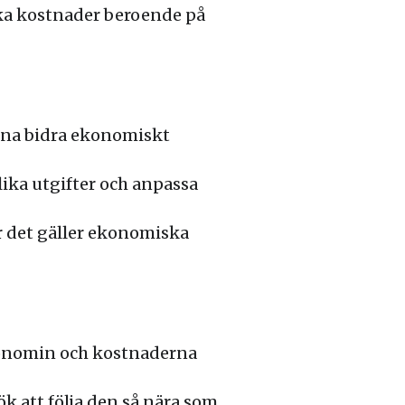
olika kostnader beroende på
rna bidra ekonomiskt
olika utgifter och anpassa
r det gäller ekonomiska
konomin och kostnaderna
k att följa den så nära som