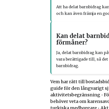
Att ha delat barnbidrag ka
och kan även främja en go
Kan delat barnbi
förmåner?
Ja, delat barnbidrag kan p
vara berättigade till, så d
barnbidrag.
Vem har rätt till bostadsbi
guide för den långvarigt s
aktivitetsbegränsning
•
Fö
behöver veta om karensav
turkiska medborgare
•
Akt