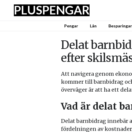
PLUS
PENGAR
Pengar
Lån
Besparingar
Delat barnbi
efter skilsmä
Att navigera genom ekonom
kommer till barnbidrag och
överväger är att ha ett de
Vad är delat b
Delat barnbidrag innebär a
fördelningen av kostnaderna 