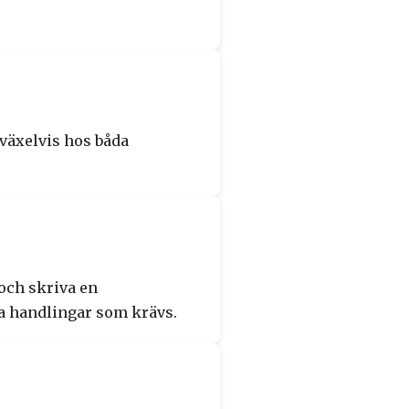
växelvis hos båda
och skriva en
a handlingar som krävs.