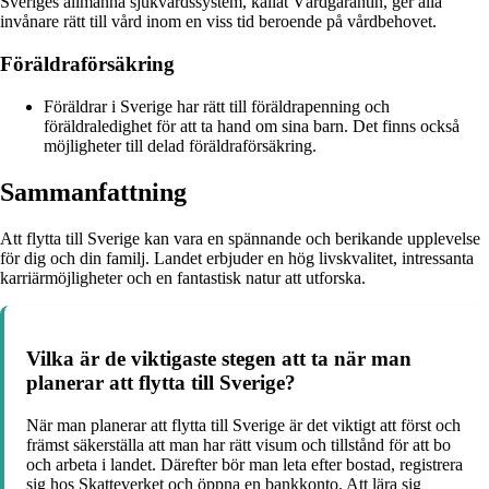
Sveriges allmänna sjukvårdssystem, kallat Vårdgarantin, ger alla
invånare rätt till vård inom en viss tid beroende på vårdbehovet.
Föräldraförsäkring
Föräldrar i Sverige har rätt till föräldrapenning och
föräldraledighet för att ta hand om sina barn. Det finns också
möjligheter till delad föräldraförsäkring.
Sammanfattning
Att flytta till Sverige kan vara en spännande och berikande upplevelse
för dig och din familj. Landet erbjuder en hög livskvalitet, intressanta
karriärmöjligheter och en fantastisk natur att utforska.
Vilka är de viktigaste stegen att ta när man
planerar att flytta till Sverige?
När man planerar att flytta till Sverige är det viktigt att först och
främst säkerställa att man har rätt visum och tillstånd för att bo
och arbeta i landet. Därefter bör man leta efter bostad, registrera
sig hos Skatteverket och öppna en bankkonto. Att lära sig