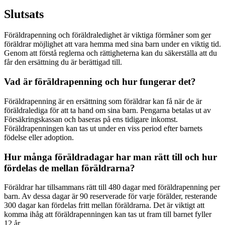
Slutsats
Föräldrapenning och föräldraledighet är viktiga förmåner som ger
föräldrar möjlighet att vara hemma med sina barn under en viktig tid.
Genom att förstå reglerna och rättigheterna kan du säkerställa att du
får den ersättning du är berättigad till.
Vad är föräldrapenning och hur fungerar det?
Föräldrapenning är en ersättning som föräldrar kan få när de är
föräldralediga för att ta hand om sina barn. Pengarna betalas ut av
Försäkringskassan och baseras på ens tidigare inkomst.
Föräldrapenningen kan tas ut under en viss period efter barnets
födelse eller adoption.
Hur många föräldradagar har man rätt till och hur
fördelas de mellan föräldrarna?
Föräldrar har tillsammans rätt till 480 dagar med föräldrapenning per
barn. Av dessa dagar är 90 reserverade för varje förälder, resterande
300 dagar kan fördelas fritt mellan föräldrarna. Det är viktigt att
komma ihåg att föräldrapenningen kan tas ut fram till barnet fyller
12 år.