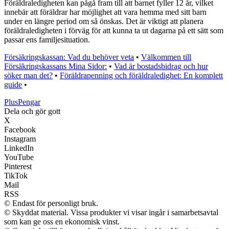
Föräldraledigheten kan pågå fram till att barnet fyller 12 år, vilket
innebär att föräldrar har möjlighet att vara hemma med sitt barn
under en längre period om så önskas. Det är viktigt att planera
föräldraledigheten i förväg för att kunna ta ut dagarna på ett sätt som
passar ens familjesituation.
Försäkringskassan: Vad du behöver veta
•
Välkommen till
Försäkringskassans Mina Sidor:
•
Vad är bostadsbidrag och hur
söker man det?
•
Föräldrapenning och föräldraledighet: En komplett
guide
•
Plus
Pengar
Dela och gör gott
X
Facebook
Instagram
LinkedIn
YouTube
Pinterest
TikTok
Mail
RSS
© Endast för personligt bruk.
© Skyddat material. Vissa produkter vi visar ingår i samarbetsavtal
som kan ge oss en ekonomisk vinst.