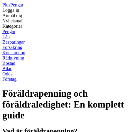
Plus
Pengar
Logga in
Anmäl dig
Nyhetsmail
Kategorier
Pengar
Lån
Besparingar
Försäkring
Konsumtion
Rådgivning
Bostad
Bilar
Odds
Företag
Föräldrapenning och
föräldraledighet: En komplett
guide
Vad är föräldrapenning?