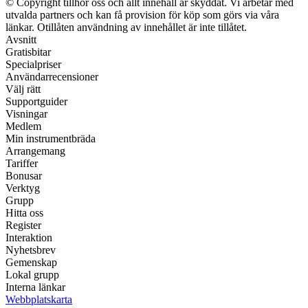
© Copyright tillhör oss och allt innehåll är skyddat. Vi arbetar med
utvalda partners och kan få provision för köp som görs via våra
länkar. Otillåten användning av innehållet är inte tillåtet.
Avsnitt
Gratisbitar
Specialpriser
Användarrecensioner
Välj rätt
Supportguider
Visningar
Medlem
Min instrumentbräda
Arrangemang
Tariffer
Bonusar
Verktyg
Grupp
Hitta oss
Register
Interaktion
Nyhetsbrev
Gemenskap
Lokal grupp
Interna länkar
Webbplatskarta