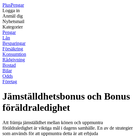
Plus
Pengar
Logga in
Anmäl dig
Nyhetsmail
Kategorier
Pengar
Lån
Besparingar
Försäkring
Konsumtion
Rådgivning
Bostad
Bilar
Odds
Företag
Jämställdhetsbonus och Bonus
föräldraledighet
Att främja jämställdhet mellan könen och uppmuntra
föräldraledighet är viktiga mål i dagens samhälle. En av de strategier
som används för att uppmuntra detta är att erbjuda