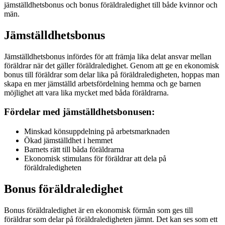
jämställdhetsbonus och bonus föräldraledighet till både kvinnor och
män.
Jämställdhetsbonus
Jämställdhetsbonus infördes för att främja lika delat ansvar mellan
föräldrar när det gäller föräldraledighet. Genom att ge en ekonomisk
bonus till föräldrar som delar lika på föräldraledigheten, hoppas man
skapa en mer jämställd arbetsfördelning hemma och ge barnen
möjlighet att vara lika mycket med båda föräldrarna.
Fördelar med jämställdhetsbonusen:
Minskad könsuppdelning på arbetsmarknaden
Ökad jämställdhet i hemmet
Barnets rätt till båda föräldrarna
Ekonomisk stimulans för föräldrar att dela på
föräldraledigheten
Bonus föräldraledighet
Bonus föräldraledighet är en ekonomisk förmån som ges till
föräldrar som delar på föräldraledigheten jämnt. Det kan ses som ett