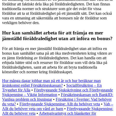
föräldrar att faktiskt dela lika på föräldraledigheten. Det kan finnas
traditionella normer och strukturer som gör det svårt för vissa
föräldrar att ta ut föräldraledighet på ett jämställt sätt. Det kan också
vara en utmaning att säkerställa att bonusen når de föräldrar som
verkligen behöver den.
Hur kan samhället arbeta för att främja en mer
jämställd föräldraledighet utan att införa en bonus?
För att främja en mer jämställd föräldraledighet utan att införa en
bonus kan samhället satsa på att öka medvetenheten kring vikten av
en jämn fördelning av föräldraledigheten. Det kan handla om att
erbjuda bättre stöd och resurser för föräldrar som vill dela lika på
föräldraledigheten, samt att arbeta för att bryta traditionella
könsroller och normer kring föräldraskapet.
Hur många dagar jobbar man på ett år och hur beräknar man
årsinkomst enligt Försäkringskassan?
•
Socialförsäkring – En
Trygghet för Alla
•
Förebyggande Sjukskrivning och Förebyggande
Sjukpenning – Viktig Information
•
Försäkringskassan och BankID:
Vanliga problem och lösningar
•
Försäkring i Sverige: Vad behöver
du veta?
•
Förebyggande Sjukpenning: Allt du behöver veta
•
Vab –
Allt du behöver veta om vård av barn
•
Förebyggande Sjukpenning:
Allt du behöver veta
•
Arbetsgivarintyg och blanketter för