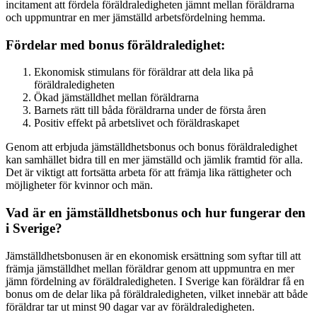
incitament att fördela föräldraledigheten jämnt mellan föräldrarna
och uppmuntrar en mer jämställd arbetsfördelning hemma.
Fördelar med bonus föräldraledighet:
Ekonomisk stimulans för föräldrar att dela lika på
föräldraledigheten
Ökad jämställdhet mellan föräldrarna
Barnets rätt till båda föräldrarna under de första åren
Positiv effekt på arbetslivet och föräldraskapet
Genom att erbjuda jämställdhetsbonus och bonus föräldraledighet
kan samhället bidra till en mer jämställd och jämlik framtid för alla.
Det är viktigt att fortsätta arbeta för att främja lika rättigheter och
möjligheter för kvinnor och män.
Vad är en jämställdhetsbonus och hur fungerar den
i Sverige?
Jämställdhetsbonusen är en ekonomisk ersättning som syftar till att
främja jämställdhet mellan föräldrar genom att uppmuntra en mer
jämn fördelning av föräldraledigheten. I Sverige kan föräldrar få en
bonus om de delar lika på föräldraledigheten, vilket innebär att både
föräldrar tar ut minst 90 dagar var av föräldraledigheten.