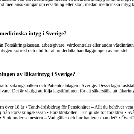
d med ansökningar om ersättning eller stöd, medan medicinska intyg kan
medicinska intyg i Sverige?
ån Försäkringskassan, arbetsgivare, vårdcentraler eller andra vårdinrätt
ntygen korrekt och i tid för att underlätta handläggningen av ärendet.
ningen av läkarintyg i Sverige?
lförsäkringsbalken och Patientdatalagen i Sverige. Dessa lagar fastställ
e. Det är viktigt att följa lagstiftningen för att säkerställa att läkarint
rn över 18 år
•
Tandvårdsbidrag för Pensionärer – Allt du behöver veta
g från Försäkringskassan
•
Föräldrakollen – En guide för föräldrar
•
Svå
•
Sjuk under semestern – Vad gäller och hur hanterar man det?
•
Överfö