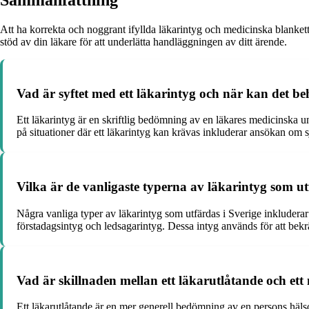
Sammanfattning
Att ha korrekta och noggrant ifyllda läkarintyg och medicinska blanket
stöd av din läkare för att underlätta handläggningen av ditt ärende.
Vad är syftet med ett läkarintyg och när kan det b
Ett läkarintyg är en skriftlig bedömning av en läkares medicinska u
på situationer där ett läkarintyg kan krävas inkluderar ansökan om 
Vilka är de vanligaste typerna av läkarintyg som ut
Några vanliga typer av läkarintyg som utfärdas i Sverige inkludera
förstadagsintyg och ledsagarintyg. Dessa intyg används för att bekrä
Vad är skillnaden mellan ett läkarutlåtande och ett
Ett läkarutlåtande är en mer generell bedömning av en persons hälso