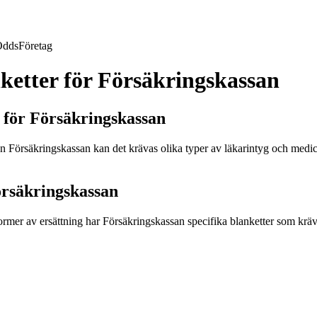
Odds
Företag
ketter för Försäkringskassan
r för Försäkringskassan
n Försäkringskassan kan det krävas olika typer av läkarintyg och medici
örsäkringskassan
rmer av ersättning har Försäkringskassan specifika blanketter som krävs