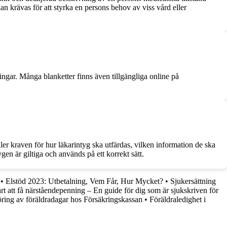
 krävas för att styrka en persons behov av viss vård eller
ningar. Många blanketter finns även tillgängliga online på
er kraven för hur läkarintyg ska utfärdas, vilken information de ska
ygen är giltiga och används på ett korrekt sätt.
•
Elstöd 2023: Utbetalning, Vem Får, Hur Mycket?
•
Sjukersättning
rt att få närståendepenning – En guide för dig som är sjukskriven för
ring av föräldradagar hos Försäkringskassan
•
Föräldraledighet i