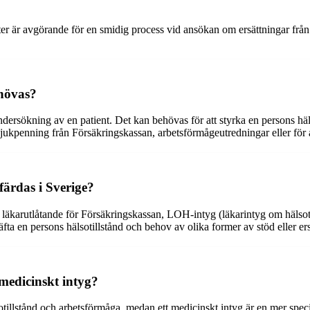
ter är avgörande för en smidig process vid ansökan om ersättningar från
ehövas?
ndersökning av en patient. Det kan behövas för att styrka en persons hä
sjukpenning från Försäkringskassan, arbetsförmågeutredningar eller för a
färdas i Sverige?
r läkarutlåtande för Försäkringskassan, LOH-intyg (läkarintyg om hälsot
fta en persons hälsotillstånd och behov av olika former av stöd eller ers
 medicinskt intyg?
tillstånd och arbetsförmåga, medan ett medicinskt intyg är en mer speci