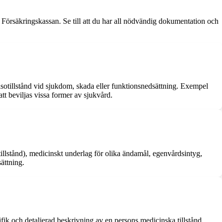
 Försäkringskassan. Se till att du har all nödvändig dokumentation och
lsotillstånd vid sjukdom, skada eller funktionsnedsättning. Exempel
tt beviljas vissa former av sjukvård.
illstånd), medicinskt underlag för olika ändamål, egenvårdsintyg,
ättning.
fik och detaljerad beskrivning av en persons medicinska tillstånd