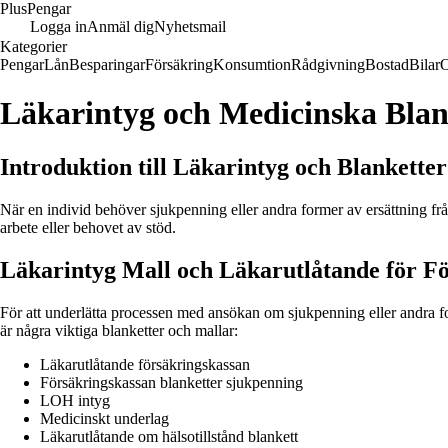
Plus
Pengar
Logga in
Anmäl dig
Nyhetsmail
Kategorier
Pengar
Lån
Besparingar
Försäkring
Konsumtion
Rådgivning
Bostad
Bilar
Läkarintyg och Medicinska Blan
Introduktion till Läkarintyg och Blankette
När en individ behöver sjukpenning eller andra former av ersättning frå
arbete eller behovet av stöd.
Läkarintyg Mall och Läkarutlåtande för F
För att underlätta processen med ansökan om sjukpenning eller andra fo
är några viktiga blanketter och mallar:
Läkarutlåtande försäkringskassan
Försäkringskassan blanketter sjukpenning
LOH intyg
Medicinskt underlag
Läkarutlåtande om hälsotillstånd blankett