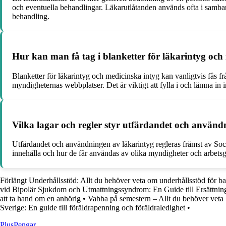
och eventuella behandlingar. Läkarutlåtanden används ofta i samban
behandling.
Hur kan man få tag i blanketter för läkarintyg och 
Blanketter för läkarintyg och medicinska intyg kan vanligtvis fås fr
myndigheternas webbplatser. Det är viktigt att fylla i och lämna in i
Vilka lagar och regler styr utfärdandet och använd
Utfärdandet och användningen av läkarintyg regleras främst av Socia
innehålla och hur de får användas av olika myndigheter och arbetsgivar
Förlängt Underhållsstöd: Allt du behöver veta om underhållsstöd för ba
vid Bipolär Sjukdom och Utmattningssyndrom: En Guide till Ersättnin
att ta hand om en anhörig
•
Vabba på semestern – Allt du behöver veta
Sverige: En guide till föräldrapenning och föräldraledighet
•
Plus
Pengar