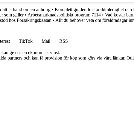
r att ta hand om en anhörig
•
Komplett guiden för föräldraledighet och 
er som gäller
•
Arbetsmarknadspolitiskt program 7114
•
Vad kostar bar
stöd hos Försäkringskassan
•
Allt du behöver veta om föräldradagar in
terest
TikTok
Mail
RSS
m kan ge oss en ekonomisk vinst.
lda partners och kan få provision för köp som görs via våra länkar. Otillå