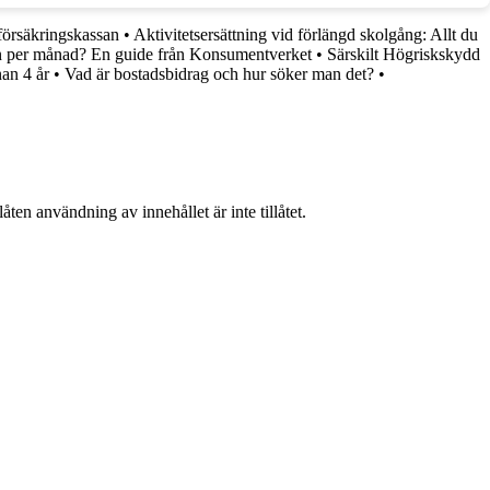
försäkringskassan
•
Aktivitetsersättning vid förlängd skolgång: Allt du
n per månad? En guide från Konsumentverket
•
Särskilt Högriskskydd
nan 4 år
•
Vad är bostadsbidrag och hur söker man det?
•
ten användning av innehållet är inte tillåtet.