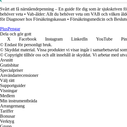
Svårt att få närståendepenning – En guide för dig som är sjukskriven fö
behöver veta
•
Vab-ålder: Allt du behöver veta om VAB och vilken åld
för Diagnoser hos Försäkringskassan
•
Försäkringsmedicin och Besluts
Plus
Pengar
Dela och gör gott
X
Facebook
Instagram
LinkedIn
YouTube
Pin
© Endast för personligt bruk.
© Skyddat material. Vissa produkter vi visar ingår i samarbetsavtal so
© Copyright tillhör oss och allt innehåll är skyddat. Vi arbetar med utva
Avsnitt
Gratisbitar
Specialpriser
Användarrecensioner
Välj rätt
Supportguider
Visningar
Medlem
Min instrumentbräda
Arrangemang
Tariffer
Bonusar
Verktyg
Grupp