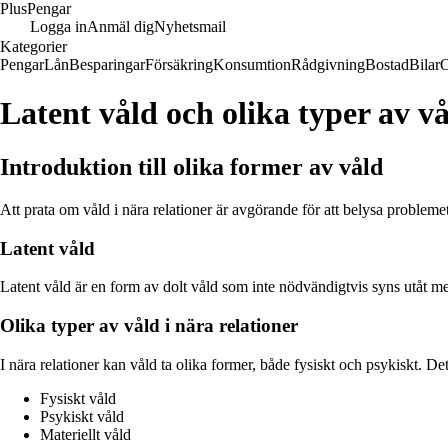
Plus
Pengar
Logga in
Anmäl dig
Nyhetsmail
Kategorier
Pengar
Lån
Besparingar
Försäkring
Konsumtion
Rådgivning
Bostad
Bilar
Latent våld och olika typer av vå
Introduktion till olika former av våld
Att prata om våld i nära relationer är avgörande för att belysa probleme
Latent våld
Latent våld är en form av dolt våld som inte nödvändigtvis syns utåt men
Olika typer av våld i nära relationer
I nära relationer kan våld ta olika former, både fysiskt och psykiskt. Det
Fysiskt våld
Psykiskt våld
Materiellt våld