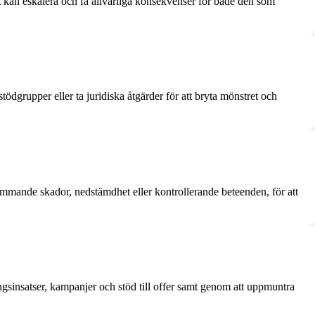
det kan eskalera och få allvarliga konsekvenser för både den som
stödgrupper eller ta juridiska åtgärder för att bryta mönstret och
kommande skador, nedstämdhet eller kontrollerande beteenden, för att
ngsinsatser, kampanjer och stöd till offer samt genom att uppmuntra