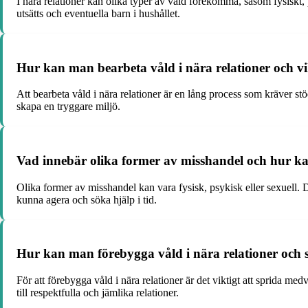
I nära relationer kan olika typer av våld förekomma, såsom fysiskt, 
utsätts och eventuella barn i hushållet.
Hur kan man bearbeta våld i nära relationer och vi
Att bearbeta våld i nära relationer är en lång process som kräver stöd
skapa en tryggare miljö.
Vad innebär olika former av misshandel och hur k
Olika former av misshandel kan vara fysisk, psykisk eller sexuell. 
kunna agera och söka hjälp i tid.
Hur kan man förebygga våld i nära relationer och
För att förebygga våld i nära relationer är det viktigt att sprida
till respektfulla och jämlika relationer.