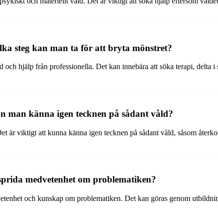
psykiskt och materiellt våld. Det är viktigt att söka hjälp eftersom vål
lka steg kan man ta för att bryta mönstret?
 och hjälp från professionella. Det kan innebära att söka terapi, delta i 
an man känna igen tecknen på sådant våld?
Det är viktigt att kunna känna igen tecknen på sådant våld, såsom åter
 sprida medvetenhet om problematiken?
 medvetenhet och kunskap om problematiken. Det kan göras genom utbildni