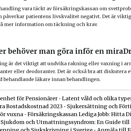
ehandling vara täckt av försäkringskassan om svettpro
påverkar patientens livskvalitet negativt. Det är viktig
 få mer information om täckning och krav.
ser behöver man göra inför en miraD
g är det viktigt att undvika rakning eller vaxning i a
nter eller deodoranter. Det är också bra att diskutera
med behandlande läkare innan behandlingen.
enhet för Pensionärer
•
Latent våld och olika typer
ra Bostadskostnad 2023
•
Sjukersättning och Fört
för vuxna
•
Försäkringskassan Lediga Jobb: Hitta D
r Sjukdom och Utmattningssyndrom: En Guide till 
enning och Sjukskrivning i Sverige
•
Anmäla till 