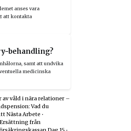
blemet anses vara
t att kontakta
ry-behandling?
rmhålorna, samt att undvika
 eventuella medicinska
 av våld i nära relationer –
idspension: Vad du
itt Nästa Arbete
•
Ersättning från
Försäkringskassan Dag 15
•