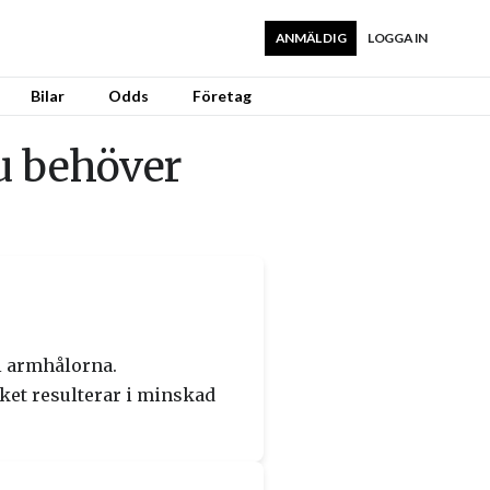
ANMÄL DIG
LOGGA IN
Bilar
Odds
Företag
u behöver
i armhålorna.
ket resulterar i minskad