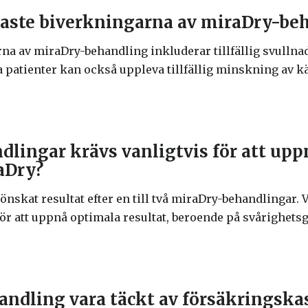
igaste biverkningarna av miraDry-be
na av miraDry-behandling inkluderar tillfällig svullna
patienter kan också uppleva tillfällig minskning av kä
lingar krävs vanligtvis för att up
aDry?
önskat resultat efter en till två miraDry-behandlingar.
för att uppnå optimala resultat, beroende på svårighets
ndling vara täckt av försäkringska