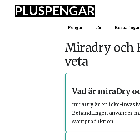
PLUS
PENGAR
Pengar
Lån
Besparingar
Miradry och 
veta
Vad är miraDry o
miraDry är en icke-invasiv
Behandlingen använder mikr
svettproduktion.