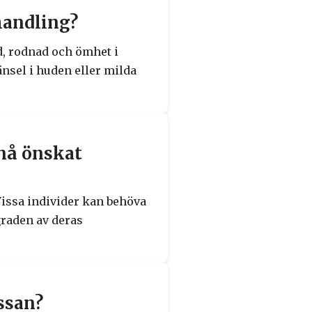
handling?
d, rodnad och ömhet i
nsel i huden eller milda
pnå önskat
 Vissa individer kan behöva
graden av deras
ssan?