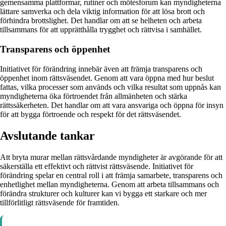
gemensamma plattformar, rutiner och mötesforum kan myndigheterna
lättare samverka och dela viktig information för att lösa brott och
förhindra brottslighet. Det handlar om att se helheten och arbeta
tillsammans för att upprätthålla trygghet och rättvisa i samhället.
Transparens och öppenhet
Initiativet för förändring innebär även att främja transparens och
öppenhet inom rättsväsendet. Genom att vara öppna med hur beslut
fattas, vilka processer som används och vilka resultat som uppnås kan
myndigheterna öka förtroendet från allmänheten och stärka
rättssäkerheten. Det handlar om att vara ansvariga och öppna för insyn
för att bygga förtroende och respekt för det rättsväsendet.
Avslutande tankar
Att bryta murar mellan rättsvårdande myndigheter är avgörande för att
säkerställa ett effektivt och rättvist rättsväsende. Initiativet för
förändring spelar en central roll i att främja samarbete, transparens och
enhetlighet mellan myndigheterna. Genom att arbeta tillsammans och
förändra strukturer och kulturer kan vi bygga ett starkare och mer
tillförlitligt rättsväsende för framtiden.