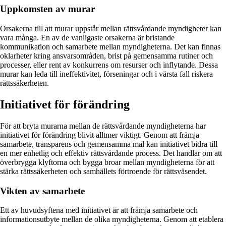
Uppkomsten av murar
Orsakerna till att murar uppstår mellan rättsvårdande myndigheter kan
vara många. En av de vanligaste orsakerna är bristande
kommunikation och samarbete mellan myndigheterna. Det kan finnas
oklarheter kring ansvarsområden, brist på gemensamma rutiner och
processer, eller rent av konkurrens om resurser och inflytande. Dessa
murar kan leda till ineffektivitet, förseningar och i värsta fall riskera
rättssäkerheten.
Initiativet för förändring
För att bryta murarna mellan de rättsvårdande myndigheterna har
initiativet för förändring blivit alltmer viktigt. Genom att främja
samarbete, transparens och gemensamma mål kan initiativet bidra till
en mer enhetlig och effektiv rättsvårdande process. Det handlar om att
överbrygga klyftorna och bygga broar mellan myndigheterna för att
stärka rättssäkerheten och samhällets förtroende för rättsväsendet.
Vikten av samarbete
Ett av huvudsyftena med initiativet är att främja samarbete och
informationsutbyte mellan de olika myndigheterna. Genom att etablera