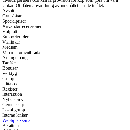
utvalda partners och kan få provision för köp som görs via våra
länkar. Otillåten användning av innehållet är inte tillåtet.
Avsnitt
Gratisbitar
Specialpriser
Användarrecensioner
Välj rätt
Supportguider
Visningar
Medlem
Min instrumentbräda
Arrangemang
Tariffer
Bonusar
Verktyg
Grupp
Hitta oss
Register
Interaktion
Nyhetsbrev
Gemenskap
Lokal grupp
Interna länkar
Webbplatskarta
Berättelser