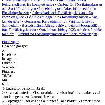
Högkostnadsskydd i Västerbotten
•
Föräldrapenning och
föräldraledighet: En komplett guide
•
Ombud för Försäkringskassan
och Socialförsäkringen
•
Lönebidrag och Arbetshjälpmedel från
Försäkringskassan
•
Arbetsskada och Försäkringskassan – En
komplett guide
•
Går inte att logga in på försäkringskassan – Vad
kan du göra?
•
Gemensam Kartläggning: En Väg mot Effektiv
Samverkan
•
Bostadstillägg: Allt du behöver veta om bostadstillägg
från Försäkringskassan
•
Omvårdnadsbidrag 2023 och dess fördelar
för äldre
•
Ombud för Försäkringskassan och Socialförsäkringen
•
Plus
Pengar
Dela och gör gott
X
Facebook
Instagram
LinkedIn
YouTube
Pinterest
TikTok
Mail
RSS
© Endast för personligt bruk.
© Skyddat material. Vissa produkter vi visar ingår i samarbetsavtal
som kan ge oss en ekonomisk vinst.
© Copyright tillhör oss och allt innehåll är skyddat. Vi arbetar med