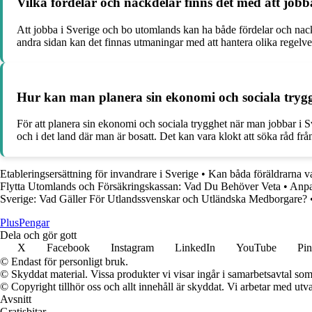
Vilka fördelar och nackdelar finns det med att job
Att jobba i Sverige och bo utomlands kan ha både fördelar och nackde
andra sidan kan det finnas utmaningar med att hantera olika regelver
Hur kan man planera sin ekonomi och sociala tryg
För att planera sin ekonomi och sociala trygghet när man jobbar i Sv
och i det land där man är bosatt. Det kan vara klokt att söka råd fr
Etableringsersättning för invandrare i Sverige
•
Kan båda föräldrarna v
Flytta Utomlands och Försäkringskassan: Vad Du Behöver Veta
•
Anpa
Sverige: Vad Gäller För Utlandssvenskar och Utländska Medborgare?
Plus
Pengar
Dela och gör gott
X
Facebook
Instagram
LinkedIn
YouTube
Pin
© Endast för personligt bruk.
© Skyddat material. Vissa produkter vi visar ingår i samarbetsavtal so
© Copyright tillhör oss och allt innehåll är skyddat. Vi arbetar med utva
Avsnitt
Gratisbitar