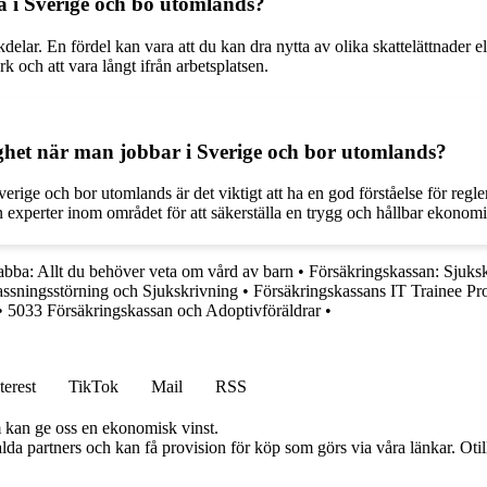
ba i Sverige och bo utomlands?
lar. En fördel kan vara att du kan dra nytta av olika skattelättnader e
k och att vara långt ifrån arbetsplatsen.
ghet när man jobbar i Sverige och bor utomlands?
erige och bor utomlands är det viktigt att ha en god förståelse för regle
ån experter inom området för att säkerställa en trygg och hållbar ekonomi
abba: Allt du behöver veta om vård av barn
•
Försäkringskassan: Sjuk
ssningsstörning och Sjukskrivning
•
Försäkringskassans IT Trainee P
•
5033 Försäkringskassan och Adoptivföräldrar
•
terest
TikTok
Mail
RSS
m kan ge oss en ekonomisk vinst.
lda partners och kan få provision för köp som görs via våra länkar. Otillå