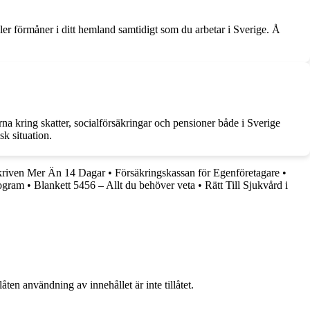
ller förmåner i ditt hemland samtidigt som du arbetar i Sverige. Å
rna kring skatter, socialförsäkringar och pensioner både i Sverige
sk situation.
skriven Mer Än 14 Dagar
•
Försäkringskassan för Egenföretagare
•
rogram
•
Blankett 5456 – Allt du behöver veta
•
Rätt Till Sjukvård i
ten användning av innehållet är inte tillåtet.