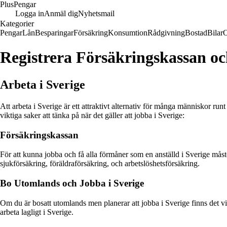
Plus
Pengar
Logga in
Anmäl dig
Nyhetsmail
Kategorier
Pengar
Lån
Besparingar
Försäkring
Konsumtion
Rådgivning
Bostad
Bilar
Registrera Försäkringskassan o
Arbeta i Sverige
Att arbeta i Sverige är ett attraktivt alternativ för många människor r
viktiga saker att tänka på när det gäller att jobba i Sverige:
Försäkringskassan
För att kunna jobba och få alla förmåner som en anställd i Sverige måste
sjukförsäkring, föräldraförsäkring, och arbetslöshetsförsäkring.
Bo Utomlands och Jobba i Sverige
Om du är bosatt utomlands men planerar att jobba i Sverige finns det vis
arbeta lagligt i Sverige.