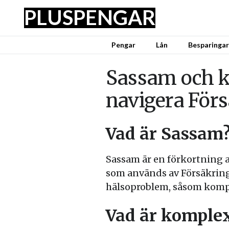
PLUS
PENGAR
Pengar
Lån
Besparingar
Sassam och k
navigera För
Vad är Sassam
Sassam är en förkortning 
som används av Försäkring
hälsoproblem, såsom komp
Vad är komple