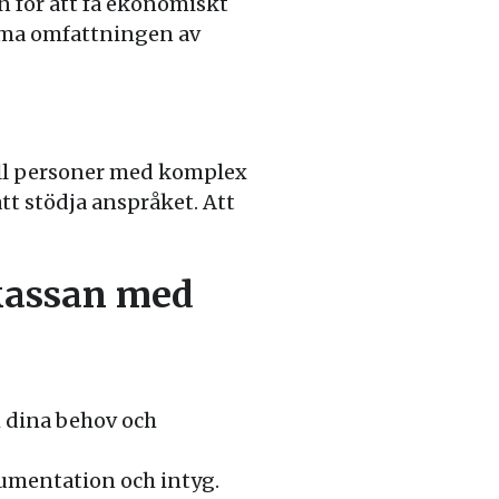
n för att få ekonomiskt
öma omfattningen av
till personer med komplex
tt stödja anspråket. Att
skassan med
 dina behov och
kumentation och intyg.