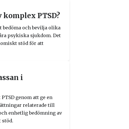
av komplex PTSD?
 bedöma och bevilja olika
åra psykiska sjukdom. Det
omiskt stöd för att
assan i
 PTSD genom att ge en
tningar relaterade till
och enhetlig bedömning av
 stöd.