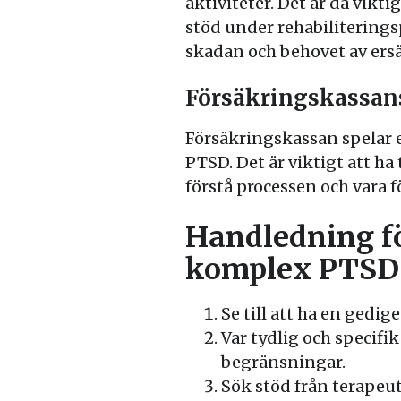
aktiviteter. Det är då vik
stöd under rehabiliterin
skadan och behovet av ers
Försäkringskassans
Försäkringskassan spelar e
PTSD. Det är viktigt att h
förstå processen och vara
Handledning f
komplex PTSD
Se till att ha en ged
Var tydlig och specif
begränsningar.
Sök stöd från terapeut