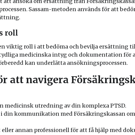
tigt att ansöka om ersättning från Försäkringskassa
gsprocessen. Sassam-metoden används för att bed
ättning.
 roll
n viktig roll i att bedöma och bevilja ersättning 
a tydliga medicinska intyg och dokumentation för a
 förberedd kan underlätta ansökningsprocessen.
ör att navigera Försäkring
igen medicinsk utredning av din komplexa PTSD.
ik i din kommunikation med Försäkringskassan om
 eller annan professionell för att få hjälp med do