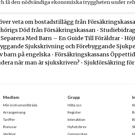
ch få den nödvändiga ekonomiska tryggheten under reh
höver veta om bostadstillägg från Försäkringskass
nhörigs Död från Försäkringskassan
•
Studiebidrag
 Separera Med Barn – En Guide Till Föräldrar
•
Höj
yggande Sjukskrivning och Förebyggande Sjukpe
v barn på engelska
•
Försäkringskassans Öppettide
dera när man är sjukskriven?
•
Sjukförsäkring för
Medlem
Grupp
I
Min instrumentbräda
Hitta oss
W
Arrangemang
Register
B
Tariffer
Interaktion
B
Bonusar
Nyhetsbrev
S
Verktyg
Gemenskap
N