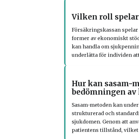
Vilken roll spel
Försäkringskassan spelar 
former av ekonomiskt stöd
kan handla om sjukpenning,
underlätta för individen a
Hur kan sasam-me
bedömningen av
Sasam-metoden kan underl
strukturerad och standardi
sjukdomen. Genom att anv
patientens tillstånd, vilke