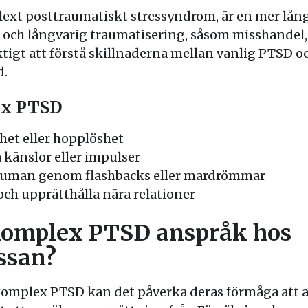
ext posttraumatiskt stressyndrom, är en mer lån
 och långvarig traumatisering, såsom misshandel,
iktigt att förstå skillnaderna mellan vanlig PTSD 
d.
x PTSD
het eller hopplöshet
a känslor eller impulser
auman genom flashbacks eller mardrömmar
och upprätthålla nära relationer
komplex PTSD anspråk hos
ssan?
komplex PTSD kan det påverka deras förmåga att a