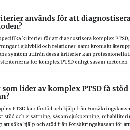
riterier används för att diagnostis
toden?
ecifika kriterier för att diagnostisera komplex PTSD,
rningar i självbild och relationer, samt kroniskt återu
s symtom utifrån dessa kriterier kan professionella få
oskriterierna för komplex PTSD enligt sasam-metoden.
 som lider av komplex PTSD få stöd 
an?
mplex PTSD kan få stöd och hjälp från Försäkringskas
 stöd och ersättning, såsom sjukpenning, rehabiliteri
gt att söka hjälp och stöd från Försäkringskassan för att