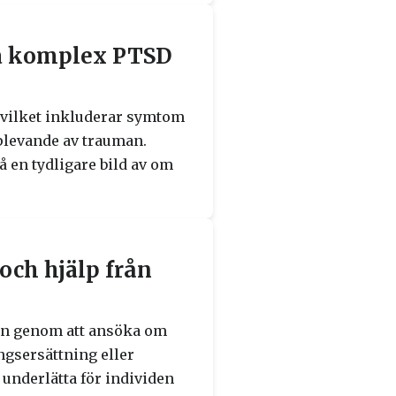
era komplex PTSD
 vilket inkluderar symtom
pplevande av trauman.
 en tydligare bild av om
och hjälp från
san genom att ansöka om
ngsersättning eller
 underlätta för individen