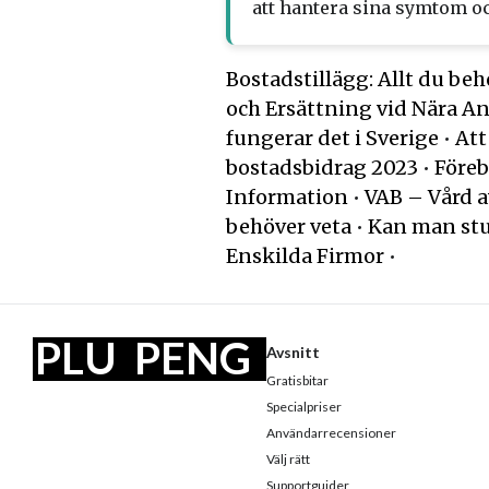
att hantera sina symtom o
Bostadstillägg: Allt du be
och Ersättning vid Nära A
fungerar det i Sverige
•
Att
bostadsbidrag 2023
•
Föreb
Information
•
VAB – Vård a
behöver veta
•
Kan man stu
Enskilda Firmor
•
PLU
PENG
Avsnitt
Gratisbitar
S
AR
Specialpriser
Användarrecensioner
Välj rätt
Supportguider