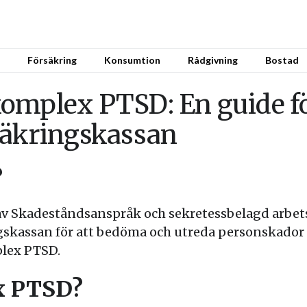
Försäkring
Konsumtion
Rådgivning
Bostad
omplex PTSD: En guide fö
säkringskassan
?
av Skadeståndsanspråk och sekretessbelagd arbets
skassan för att bedöma och utreda personskador
lex PTSD.
x PTSD?