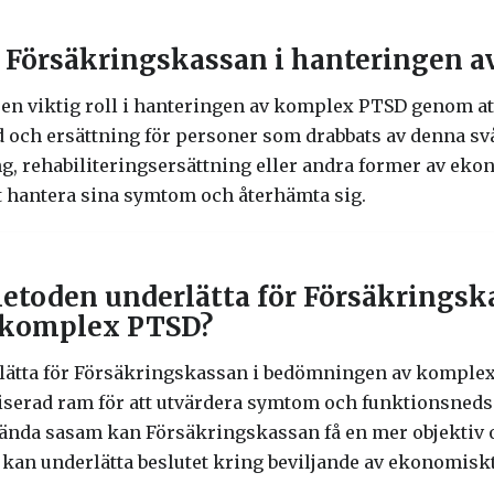
ar Försäkringskassan i hanteringen 
en viktig roll i hanteringen av komplex PTSD genom att
 och ersättning för personer som drabbats av denna sv
 rehabiliteringsersättning eller andra former av ekon
tt hantera sina symtom och återhämta sig.
toden underlätta för Försäkringsk
 komplex PTSD?
ätta för Försäkringskassan i bedömningen av komplex
serad ram för att utvärdera symtom och funktionsnedsät
ända sasam kan Försäkringskassan få en mer objektiv 
t kan underlätta beslutet kring beviljande av ekonomiskt