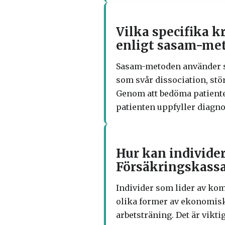
Vilka specifika k
enligt sasam-me
Sasam-metoden använder sp
som svår dissociation, stö
Genom att bedöma patienten
patienten uppfyller diagn
Hur kan individer
Försäkringskass
Individer som lider av ko
olika former av ekonomiskt
arbetsträning. Det är vikti