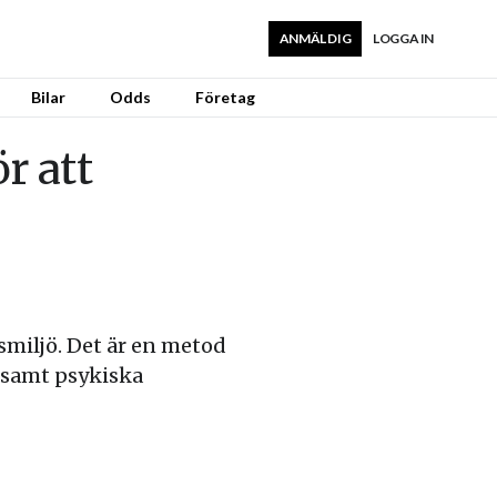
ANMÄL DIG
LOGGA IN
Bilar
Odds
Företag
r att
miljö. Det är en metod
 samt psykiska