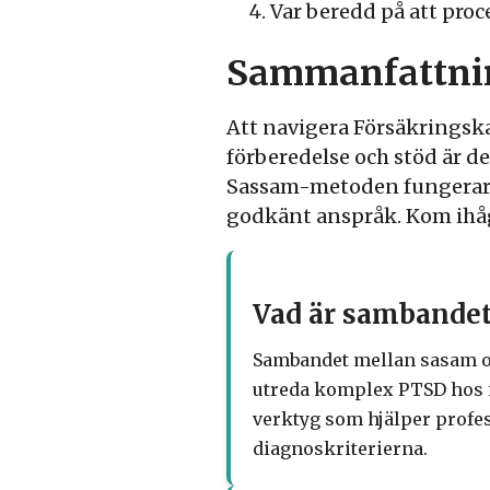
Var beredd på att proc
Sammanfattni
Att navigera Försäkrings
förberedelse och stöd är d
Sassam-metoden fungerar o
godkänt anspråk. Kom ihåg 
Vad är sambande
Sambandet mellan sasam o
utreda komplex PTSD hos in
verktyg som hjälper profes
diagnoskriterierna.