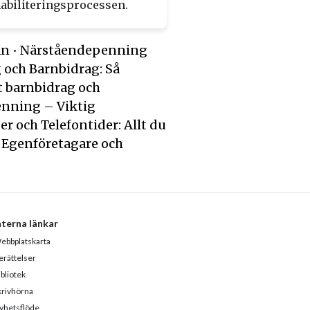
abiliteringsprocessen.
an
•
Närståendepenning
 och Barnbidrag: Så
t barnbidrag och
nning – Viktig
r och Telefontider: Allt du
 Egenföretagare och
nterna länkar
ebbplatskarta
erättelser
ibliotek
krivhörna
yhetsflöde