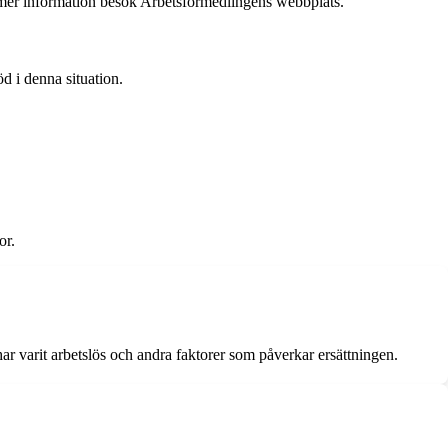
r mer information besök Arbetsförmedlingens webbplats.
d i denna situation.
or.
r varit arbetslös och andra faktorer som påverkar ersättningen.