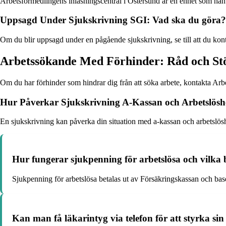
Arbetsförmedlingens inläsningscentral i Östersund är en enhet som han
Uppsagd Under Sjukskrivning SGI: Vad ska du göra?
Om du blir uppsagd under en pågående sjukskrivning, se till att du kon
Arbetssökande Med Förhinder: Råd och St
Om du har förhinder som hindrar dig från att söka arbete, kontakta Arbet
Hur Påverkar Sjukskrivning A-Kassan och Arbetslösh
En sjukskrivning kan påverka din situation med a-kassan och arbetslöshe
Hur fungerar sjukpenning för arbetslösa och vilka 
Sjukpenning för arbetslösa betalas ut av Försäkringskassan och base
Kan man få läkarintyg via telefon för att styrka sin