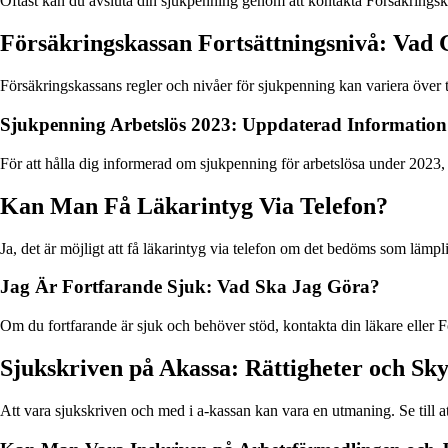
Oftast kan du avsluta din sjukpenning genom att kontakta Försäkringskas
Försäkringskassan Fortsättningsnivå: Vad 
Försäkringskassans regler och nivåer för sjukpenning kan variera över 
Sjukpenning Arbetslös 2023: Uppdaterad Information
För att hålla dig informerad om sjukpenning för arbetslösa under 2023,
Kan Man Få Läkarintyg Via Telefon?
Ja, det är möjligt att få läkarintyg via telefon om det bedöms som lämpligt
Jag Är Fortfarande Sjuk: Vad Ska Jag Göra?
Om du fortfarande är sjuk och behöver stöd, kontakta din läkare eller F
Sjukskriven på Akassa: Rättigheter och Sky
Att vara sjukskriven och med i a-kassan kan vara en utmaning. Se till at