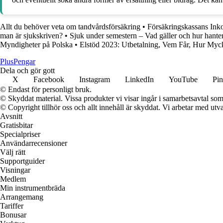
Allt du behöver veta om tandvårdsförsäkring
•
Försäkringskassans Inko
man är sjukskriven?
•
Sjuk under semestern – Vad gäller och hur hante
Myndigheter på Polska
•
Elstöd 2023: Utbetalning, Vem Får, Hur Myc
Plus
Pengar
Dela och gör gott
X
Facebook
Instagram
LinkedIn
YouTube
Pin
© Endast för personligt bruk.
© Skyddat material. Vissa produkter vi visar ingår i samarbetsavtal so
© Copyright tillhör oss och allt innehåll är skyddat. Vi arbetar med utva
Avsnitt
Gratisbitar
Specialpriser
Användarrecensioner
Välj rätt
Supportguider
Visningar
Medlem
Min instrumentbräda
Arrangemang
Tariffer
Bonusar