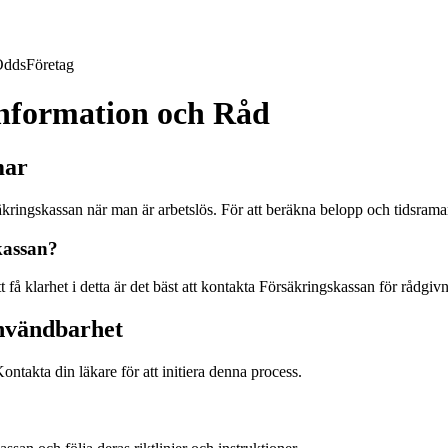
Odds
Företag
Information och Råd
mar
säkringskassan när man är arbetslös. För att beräkna belopp och tidsrama
kassan?
få klarhet i detta är det bäst att kontakta Försäkringskassan för rådgiv
Användbarhet
ontakta din läkare för att initiera denna process.