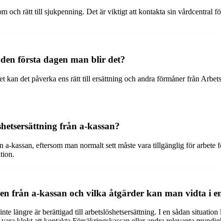
kdom och rätt till sjukpenning. Det är viktigt att kontakta sin vårdcentral
den första dagen man blir det?
 kan det påverka ens rätt till ersättning och andra förmåner från Arbet
shetsersättning från a-kassan?
n a-kassan, eftersom man normalt sett måste vara tillgänglig för arbete fö
tion.
en från a-kassan och vilka åtgärder kan man vidta i e
nte längre är berättigad till arbetslöshetsersättning. I en sådan situat
 vara klokt att kontakta Försäkringskassan eller andra relevanta myndighe