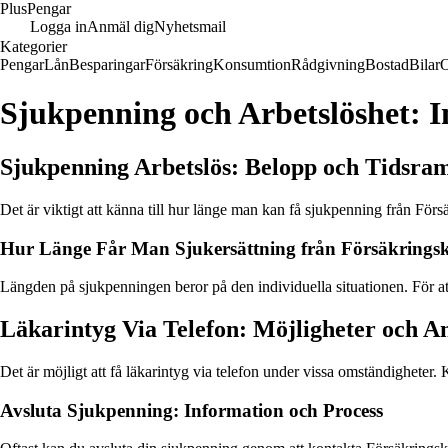
Plus
Pengar
Logga in
Anmäl dig
Nyhetsmail
Kategorier
Pengar
Lån
Besparingar
Försäkring
Konsumtion
Rådgivning
Bostad
Bilar
Sjukpenning och Arbetslöshet: 
Sjukpenning Arbetslös: Belopp och Tidsra
Det är viktigt att känna till hur länge man kan få sjukpenning från För
Hur Länge Får Man Sjukersättning från Försäkrings
Längden på sjukpenningen beror på den individuella situationen. För att 
Läkarintyg Via Telefon: Möjligheter och 
Det är möjligt att få läkarintyg via telefon under vissa omständigheter. K
Avsluta Sjukpenning: Information och Process