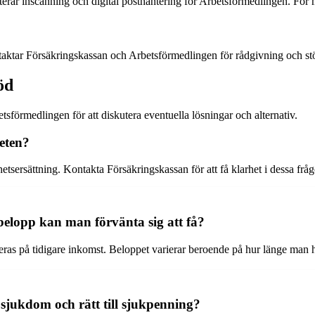
terar inscanning och digital posthantering för Arbetsförmedlingen. Fö
taktar Försäkringskassan och Arbetsförmedlingen för rådgivning och stö
öd
sförmedlingen för att diskutera eventuella lösningar och alternativ.
eten?
tsersättning. Kontakta Försäkringskassan för att få klarhet i dessa fråg
belopp kan man förvänta sig att få?
ras på tidigare inkomst. Beloppet varierar beroende på hur länge man ha
 sjukdom och rätt till sjukpenning?