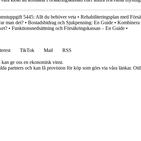
mstuppgift 5445: Allt du behöver veta
•
Rehabiliteringsplan med Försä
rar man det?
•
Bostadsbidrag och Sjukpenning: En Guide
•
Kombinera s
ket?
•
Funktionsnedsättning och Försäkringskassan – En Guide
•
terest
TikTok
Mail
RSS
m kan ge oss en ekonomisk vinst.
lda partners och kan få provision för köp som görs via våra länkar. Otillå