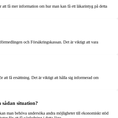
 för att få mer information om hur man kan få ett läkarintyg på detta
sförmedlingen och Försäkringskassan. Det är viktigt att vara
r att få ersättning. Det är viktigt att hålla sig informerad om
n sådan situation?
ion kan man behöva undersöka andra möjligheter till ekonomiskt stöd
ter för att få vägledning i detta läge.