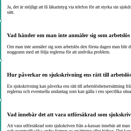
Ja, det är möjligt att få läkarintyg via telefon för att styrka sin sju
sätt.
Vad händer om man inte anmäler sig som arbetslös 
Om man inte anmäler sig som arbetslös den första dagen man blir det
noggrann med att följa reglerna för att undvika problem.
Hur påverkar en sjukskrivning ens rätt till arbetslö
En sjukskrivning kan påverka ens rätt till arbetslöshetsersättning frå
reglerna och eventuella undantag som kan gälla i ens specifika situa
Vad innebär det att vara utförsäkrad som sjukskriv
Att vara utförsäkrad som sjukskriven från a-kassan innebär att man i
och eventuellt söka andra former av ersättning eller bidrag. Det kan