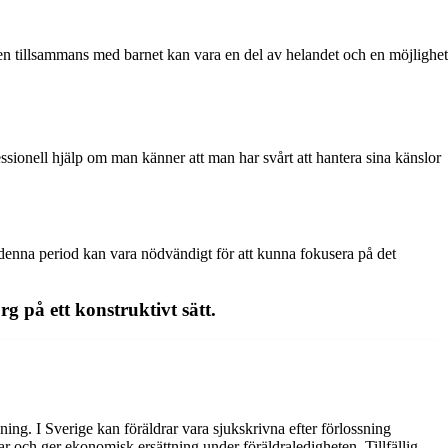
nnen tillsammans med barnet kan vara en del av helandet och en möjlighet
essionell hjälp om man känner att man har svårt att hantera sina känslor
der denna period kan vara nödvändigt för att kunna fokusera på det
g på ett konstruktivt sätt.
sning. I Sverige kan föräldrar vara sjukskrivna efter förlossning
rar och ger ekonomisk ersättning under föräldraledigheten. Tillfällig