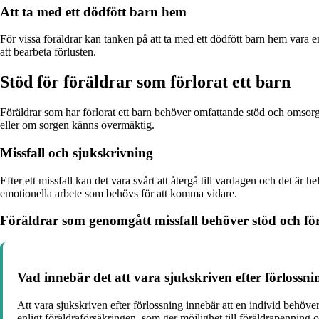
Att ta med ett dödfött barn hem
För vissa föräldrar kan tanken på att ta med ett dödfött barn hem vara 
att bearbeta förlusten.
Stöd för föräldrar som förlorat ett barn
Föräldrar som har förlorat ett barn behöver omfattande stöd och omsorg f
eller om sorgen känns övermäktig.
Missfall och sjukskrivning
Efter ett missfall kan det vara svårt att återgå till vardagen och det är 
emotionella arbete som behövs för att komma vidare.
Föräldrar som genomgått missfall behöver stöd och förs
Vad innebär det att vara sjukskriven efter förlossnin
Att vara sjukskriven efter förlossning innebär att en individ behöver
enligt föräldraförsäkringen, som ger möjlighet till föräldrapenning o