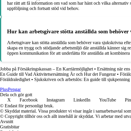
har rätt att få information om vad som har hänt och vilka alternati
uppföljning och fortsatt stöd vid behov.
Hur kan arbetsgivare stötta anställda som behöver va
Arbetsgivare kan stötta anställda som behöver vara sjukskrivna efter f
skapa en trygg och stödjande arbetsmiljö där anställda känner sig r
öppen kommunikation för att underlätta för anställda att kombinera a
Jobba på Försäkringskassan – En Karriärmöjlighet
•
Ersättning när ens
En Guide till Vad Aktivitetsersättning Är och Hur det Fungerar
•
Föräl
Föräldraledighet
•
Sjukskriven och arbetslös: En guide till sjukpenning
Plus
Pengar
Dela och gör gott
X
Facebook
Instagram
LinkedIn
YouTube
Pin
© Endast för personligt bruk.
© Skyddat material. Vissa produkter vi visar ingår i samarbetsavtal so
© Copyright tillhör oss och allt innehåll är skyddat. Vi arbetar med utva
Avsnitt
Gratisbitar