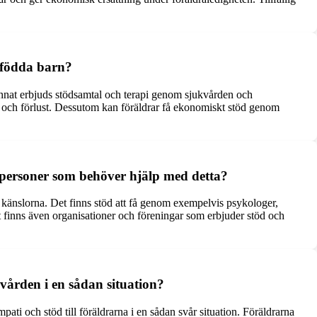
ödfödda barn?
d annat erbjuds stödsamtal och terapi genom sjukvården och
rg och förlust. Dessutom kan föräldrar få ekonomiskt stöd genom
ör personer som behöver hjälp med detta?
eta känslorna. Det finns stöd att få genom exempelvis psykologer,
et finns även organisationer och föreningar som erbjuder stöd och
vården i en sådan situation?
pati och stöd till föräldrarna i en sådan svår situation. Föräldrarna