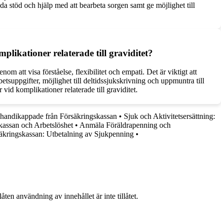
a stöd och hjälp med att bearbeta sorgen samt ge möjlighet till
plikationer relaterade till graviditet?
om att visa förståelse, flexibilitet och empati. Det är viktigt att
suppgifter, möjlighet till deltidssjukskrivning och uppmuntra till
vid komplikationer relaterade till graviditet.
r handikappade från Försäkringskassan
•
Sjuk och Aktivitetsersättning:
kassan och Arbetslöshet
•
Anmäla Föräldrapenning och
äkringskassan: Utbetalning av Sjukpenning
•
ten användning av innehållet är inte tillåtet.