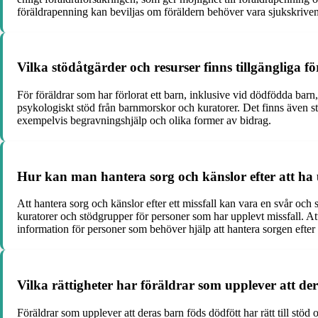
föräldrapenning kan beviljas om föräldern behöver vara sjukskriven
Vilka stödåtgärder och resurser finns tillgängliga f
För föräldrar som har förlorat ett barn, inklusive vid dödfödda barn
psykologiskt stöd från barnmorskor och kuratorer. Det finns även s
exempelvis begravningshjälp och olika former av bidrag.
Hur kan man hantera sorg och känslor efter att ha up
Att hantera sorg och känslor efter ett missfall kan vara en svår och 
kuratorer och stödgrupper för personer som har upplevt missfall. At
information för personer som behöver hjälp att hantera sorgen efter e
Vilka rättigheter har föräldrar som upplever att de
Föräldrar som upplever att deras barn föds dödfött har rätt till stöd