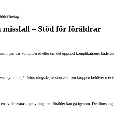
Odds
Företag
 missfall – Stöd för föräldrar
lossningen var komplicerad eller om det uppstod komplikationer både under 
ver symtom på förlossningsdepression eller om kroppen behöver mer tid
, är en av de svåraste prövningar en förälder kan gå igenom. Det finns i