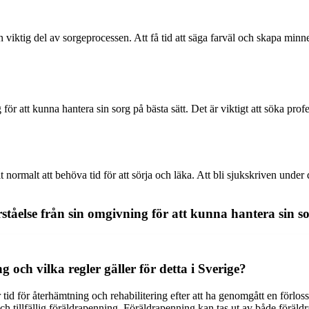
en viktig del av sorgeprocessen. Att få tid att säga farväl och skapa mi
ör att kunna hantera sin sorg på bästa sätt. Det är viktigt att söka prof
helt normalt att behöva tid för att sörja och läka. Att bli sjukskriven un
tåelse från sin omgivning för att kunna hantera sin sor
g och vilka regler gäller för detta i Sverige?
 tid för återhämtning och rehabilitering efter att ha genomgått en förlos
ch tillfällig föräldrapenning. Föräldrapenning kan tas ut av både föräld