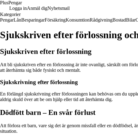
Plus
Pengar
Logga in
Anmäl dig
Nyhetsmail
Kategorier
Pengar
Lån
Besparingar
Försäkring
Konsumtion
Rådgivning
Bostad
Bilar
Sjukskriven efter förlossning och
Sjukskriven efter förlossning
Att bli sjukskriven efter en förlossning är inte ovanligt, särskilt om för
att återhämta sig både fysiskt och mentalt.
Sjukskrivning efter förlossning
En förlängd sjukskrivning efter förlossningen kan behövas om du upple
aldrig skuld över att be om hjälp eller tid att återhämta dig.
Dödfött barn – En svår förlust
Att förlora ett barn, vare sig det är genom missfall eller en dödfödsel
situation.