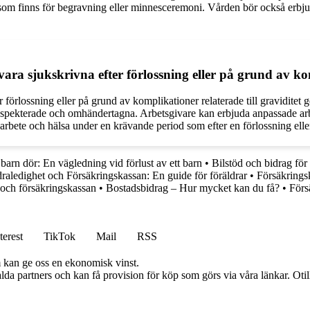
v som finns för begravning eller minnesceremoni. Vården bör också erbjud
ra sjukskrivna efter förlossning eller på grund av kom
örlossning eller på grund av komplikationer relaterade till graviditet gen
espekterade och omhändertagna. Arbetsgivare kan erbjuda anpassade arbet
rbete och hälsa under en krävande period som efter en förlossning eller 
 barn dör: En vägledning vid förlust av ett barn
•
Bilstöd och bidrag fö
draledighet och Försäkringskassan: En guide för föräldrar
•
Försäkrings
 och försäkringskassan
•
Bostadsbidrag – Hur mycket kan du få?
•
Förs
terest
TikTok
Mail
RSS
m kan ge oss en ekonomisk vinst.
lda partners och kan få provision för köp som görs via våra länkar. Otillå