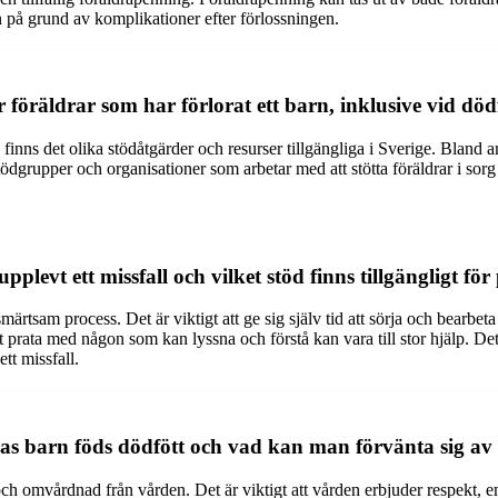
 på grund av komplikationer efter förlossningen.
ör föräldrar som har förlorat ett barn, inklusive vid d
, finns det olika stödåtgärder och resurser tillgängliga i Sverige. Blan
tödgrupper och organisationer som arbetar med att stötta föräldrar i so
plevt ett missfall och vilket stöd finns tillgängligt f
smärtsam process. Det är viktigt att ge sig själv tid att sörja och bearb
t prata med någon som kan lyssna och förstå kan vara till stor hjälp. D
tt missfall.
ras barn föds dödfött och vad kan man förvänta sig av 
 och omvårdnad från vården. Det är viktigt att vården erbjuder respekt, em