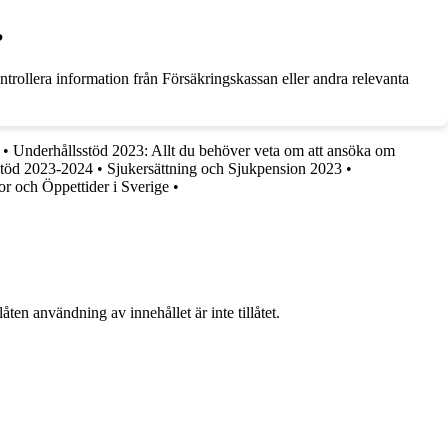
?
kontrollera information från Försäkringskassan eller andra relevanta
•
Underhållsstöd 2023: Allt du behöver veta om att ansöka om
stöd 2023-2024
•
Sjukersättning och Sjukpension 2023
•
or och Öppettider i Sverige
•
ten användning av innehållet är inte tillåtet.