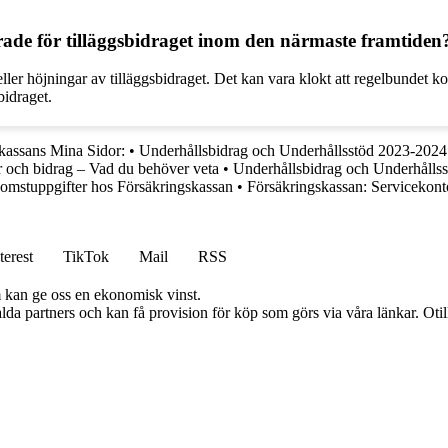
rade för tilläggsbidraget inom den närmaste framtiden
 eller höjningar av tilläggsbidraget. Det kan vara klokt att regelbundet 
bidraget.
kassans Mina Sidor:
•
Underhållsbidrag och Underhållsstöd 2023-2024
r och bidrag – Vad du behöver veta
•
Underhållsbidrag och Underhålls
omstuppgifter hos Försäkringskassan
•
Försäkringskassan: Servicekont
terest
TikTok
Mail
RSS
m kan ge oss en ekonomisk vinst.
lda partners och kan få provision för köp som görs via våra länkar. Otillå