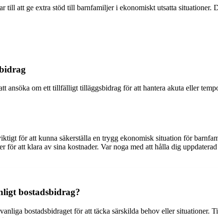
r till att ge extra stöd till barnfamiljer i ekonomiskt utsatta situationer. 
sbidrag
tt ansöka om ett tillfälligt tilläggsbidrag för att hantera akuta eller t
viktigt för att kunna säkerställa en trygg ekonomisk situation för barnf
för att klara av sina kostnader. Var noga med att hålla dig uppdatera
anligt bostadsbidrag?
nliga bostadsbidraget för att täcka särskilda behov eller situationer. Til