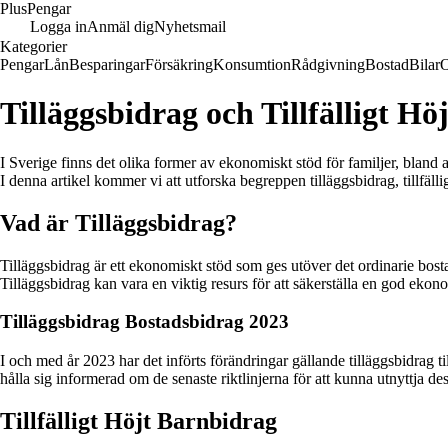
Plus
Pengar
Logga in
Anmäl dig
Nyhetsmail
Kategorier
Pengar
Lån
Besparingar
Försäkring
Konsumtion
Rådgivning
Bostad
Bilar
Tilläggsbidrag och Tillfälligt H
I Sverige finns det olika former av ekonomiskt stöd för familjer, bland a
I denna artikel kommer vi att utforska begreppen tilläggsbidrag, tillfäll
Vad är Tilläggsbidrag?
Tilläggsbidrag är ett ekonomiskt stöd som ges utöver det ordinarie bost
Tilläggsbidrag kan vara en viktig resurs för att säkerställa en god ekono
Tilläggsbidrag Bostadsbidrag 2023
I och med år 2023 har det införts förändringar gällande tilläggsbidrag till
hålla sig informerad om de senaste riktlinjerna för att kunna utnyttja des
Tillfälligt Höjt Barnbidrag