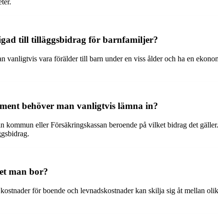
ter.
igad till tilläggsbidrag för barnfamiljer?
man vanligtvis vara förälder till barn under en viss ålder och ha en eko
ment behöver man vanligtvis lämna in?
in kommun eller Försäkringskassan beroende på vilket bidrag det gäller
ggsbidrag.
det man bor?
å kostnader för boende och levnadskostnader kan skilja sig åt mellan ol