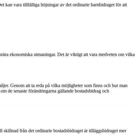
Det kan vara tillfälliga höjningar av det ordinarie barnbidraget för att
emporära ekonomiska utmaningar. Det är viktigt att vara medveten om vilka
amiljer. Genom att ta reda på vilka möjligheter som finns och hur man
d om de senaste förändringarna gällande bostadsbidrag och
l skillnad från det ordinarie bostadsbidraget är tilläggsbidraget mer