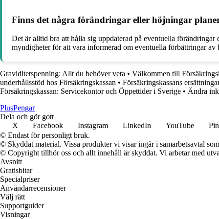
Finns det några förändringar eller höjningar plane
Det är alltid bra att hålla sig uppdaterad på eventuella förändringar
myndigheter för att vara informerad om eventuella förbättringar av 
Graviditetspenning: Allt du behöver veta
•
Välkommen till Försäkrings
underhållsstöd hos Försäkringskassan
•
Försäkringskassans ersättninga
Försäkringskassan: Servicekontor och Öppettider i Sverige
•
Ändra ink
Plus
Pengar
Dela och gör gott
X
Facebook
Instagram
LinkedIn
YouTube
Pin
© Endast för personligt bruk.
© Skyddat material. Vissa produkter vi visar ingår i samarbetsavtal so
© Copyright tillhör oss och allt innehåll är skyddat. Vi arbetar med utva
Avsnitt
Gratisbitar
Specialpriser
Användarrecensioner
Välj rätt
Supportguider
Visningar