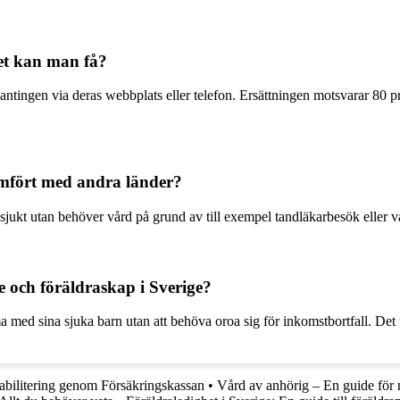
et kan man få?
ntingen via deras webbplats eller telefon. Ersättningen motsvarar 80 p
jämfört med andra länder?
är sjukt utan behöver vård på grund av till exempel tandläkarbesök eller 
 och föräldraskap i Sverige?
a med sina sjuka barn utan att behöva oroa sig för inkomstbortfall. Det
abilitering genom Försäkringskassan
•
Vård av anhörig – En guide för 