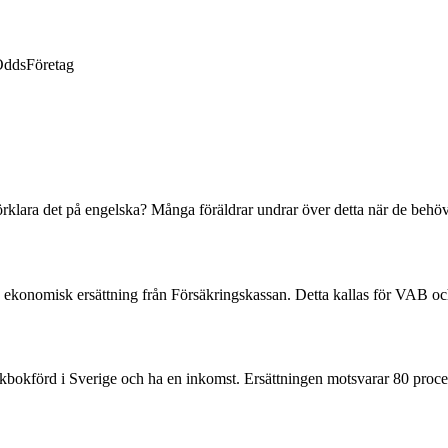
Odds
Företag
klara det på engelska? Många föräldrar undrar över detta när de behö
få ekonomisk ersättning från Försäkringskassan. Detta kallas för VAB oc
olkbokförd i Sverige och ha en inkomst. Ersättningen motsvarar 80 proc