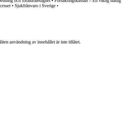
apenning och föräldraledighet
•
Försäkringskassan – En viktig statlig
cesser
•
Sjukfrånvaro i Sverige
•
ten användning av innehållet är inte tillåtet.