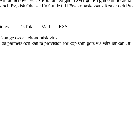
Allt du behöver veta
•
Föräldraledighet i Sverige: En guide till föräldr
g och Psykisk Ohälsa: En Guide till Försäkringskassans Regler och Pro
terest
TikTok
Mail
RSS
m kan ge oss en ekonomisk vinst.
lda partners och kan få provision för köp som görs via våra länkar. Otillå