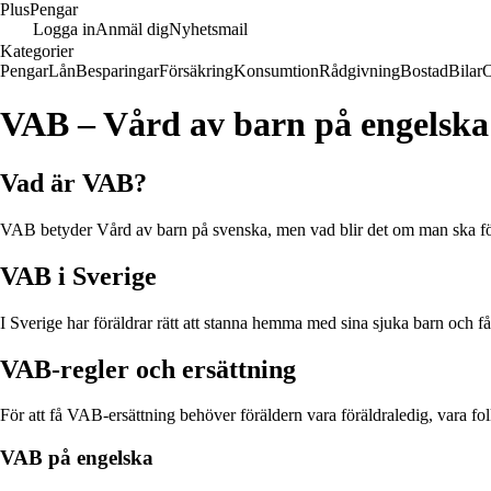
Plus
Pengar
Logga in
Anmäl dig
Nyhetsmail
Kategorier
Pengar
Lån
Besparingar
Försäkring
Konsumtion
Rådgivning
Bostad
Bilar
VAB – Vård av barn på engelska
Vad är VAB?
VAB betyder Vård av barn på svenska, men vad blir det om man ska för
VAB i Sverige
I Sverige har föräldrar rätt att stanna hemma med sina sjuka barn och 
VAB-regler och ersättning
För att få VAB-ersättning behöver föräldern vara föräldraledig, vara f
VAB på engelska