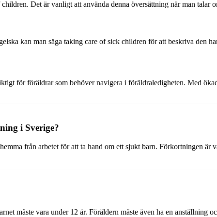
hildren. Det är vanligt att använda denna översättning när man talar om
gelska kan man säga taking care of sick children för att beskriva den h
iktigt för föräldrar som behöver navigera i föräldraledigheten. Med ö
ning i Sverige?
mma från arbetet för att ta hand om ett sjukt barn. Förkortningen är vanl
rnet måste vara under 12 år. Föräldern måste även ha en anställning och