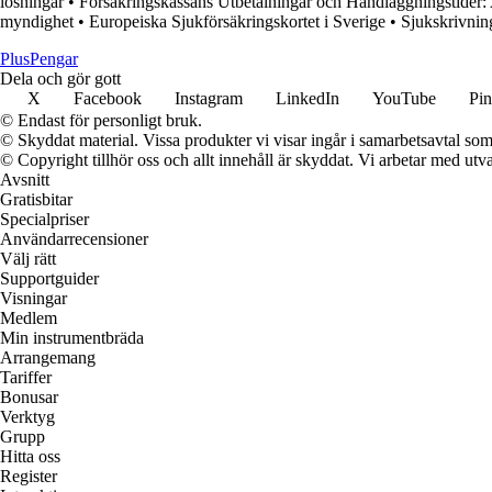
lösningar
•
Försäkringskassans Utbetalningar och Handläggningstider: 
myndighet
•
Europeiska Sjukförsäkringskortet i Sverige
•
Sjukskrivnin
Plus
Pengar
Dela och gör gott
X
Facebook
Instagram
LinkedIn
YouTube
Pin
© Endast för personligt bruk.
© Skyddat material. Vissa produkter vi visar ingår i samarbetsavtal so
© Copyright tillhör oss och allt innehåll är skyddat. Vi arbetar med utva
Avsnitt
Gratisbitar
Specialpriser
Användarrecensioner
Välj rätt
Supportguider
Visningar
Medlem
Min instrumentbräda
Arrangemang
Tariffer
Bonusar
Verktyg
Grupp
Hitta oss
Register