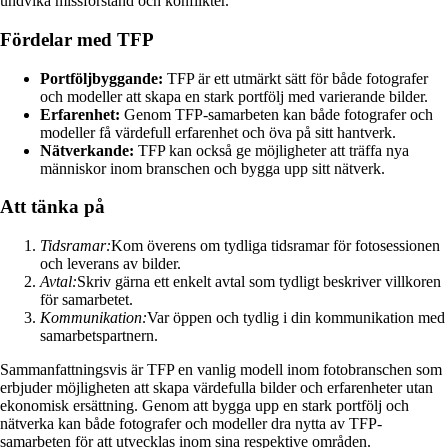
undvika missförstånd och konflikter.
Fördelar med TFP
Portföljbyggande:
TFP är ett utmärkt sätt för både fotografer
och modeller att skapa en stark portfölj med varierande bilder.
Erfarenhet:
Genom TFP-samarbeten kan både fotografer och
modeller få värdefull erfarenhet och öva på sitt hantverk.
Nätverkande:
TFP kan också ge möjligheter att träffa nya
människor inom branschen och bygga upp sitt nätverk.
Att tänka på
Tidsramar:
Kom överens om tydliga tidsramar för fotosessionen
och leverans av bilder.
Avtal:
Skriv gärna ett enkelt avtal som tydligt beskriver villkoren
för samarbetet.
Kommunikation:
Var öppen och tydlig i din kommunikation med
samarbetspartnern.
Sammanfattningsvis är TFP en vanlig modell inom fotobranschen som
erbjuder möjligheten att skapa värdefulla bilder och erfarenheter utan
ekonomisk ersättning. Genom att bygga upp en stark portfölj och
nätverka kan både fotografer och modeller dra nytta av TFP-
samarbeten för att utvecklas inom sina respektive områden.