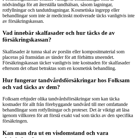
nödvändiga för att återställa tandhälsan, såsom lagningar,
rotfyllningar och tandutdragningar. Kosmetiska ingrepp eller
behandlingar som inte är medicinskt motiverade täcks vanligtvis inte
av försäkringskassan.
Vad innebär skalfasader och hur täcks de av
försäkringskassan?
Skalfasader är tunna skal av porslin eller kompositmaterial som
placeras på framsidan av tänder för att förbättra utseendet.
Försäkringskassan täcker vanligtvis inte kostnaden för skalfasader
eftersom det oftast betraktas som en kosmetisk behandling.
Hur fungerar tandvårdsförsäkringar hos Folksam
och vad täcks av dem?
Folksam erbjuder olika tandvårdsförsäkringar som kan täcka
kostnader för allt från förebyggande tandvård till mer omfattande
behandlingar som rotfyllningar och proteser. Det är viktigt att läsa
igenom villkoren för att förstå exakt vad som täcks av den specifika
försäkringen.
Kan man dra ut en visdomstand och vara