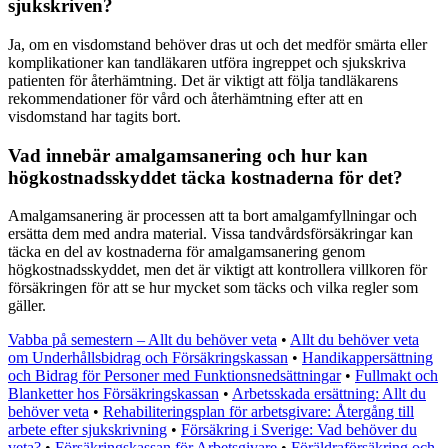
sjukskriven?
Ja, om en visdomstand behöver dras ut och det medför smärta eller
komplikationer kan tandläkaren utföra ingreppet och sjukskriva
patienten för återhämtning. Det är viktigt att följa tandläkarens
rekommendationer för vård och återhämtning efter att en
visdomstand har tagits bort.
Vad innebär amalgamsanering och hur kan
högkostnadsskyddet täcka kostnaderna för det?
Amalgamsanering är processen att ta bort amalgamfyllningar och
ersätta dem med andra material. Vissa tandvårdsförsäkringar kan
täcka en del av kostnaderna för amalgamsanering genom
högkostnadsskyddet, men det är viktigt att kontrollera villkoren för
försäkringen för att se hur mycket som täcks och vilka regler som
gäller.
Vabba på semestern – Allt du behöver veta
•
Allt du behöver veta
om Underhållsbidrag och Försäkringskassan
•
Handikappersättning
och Bidrag för Personer med Funktionsnedsättningar
•
Fullmakt och
Blanketter hos Försäkringskassan
•
Arbetsskada ersättning: Allt du
behöver veta
•
Rehabiliteringsplan för arbetsgivare: Återgång till
arbete efter sjukskrivning
•
Försäkring i Sverige: Vad behöver du
veta?
•
Försäkringskassan för Arbetsgivare
•
Föräldraförsäkring och