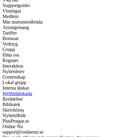
Supportguider
Visningar
Medlem
Min instrumentbräda
Arrangemang
Tariffer
Bonusar
Verktyg
Grupp
Hitta oss
Register
Interaktion
Nyhetsbrev
Gemenskap
Lokal grupp
Interna länkar
Webbplatskarta
Berättelser
Bibliotek
Skrivhörna
Nyhetsflöde
PlusPengar.se
Online Nu
support@onlinenu.se