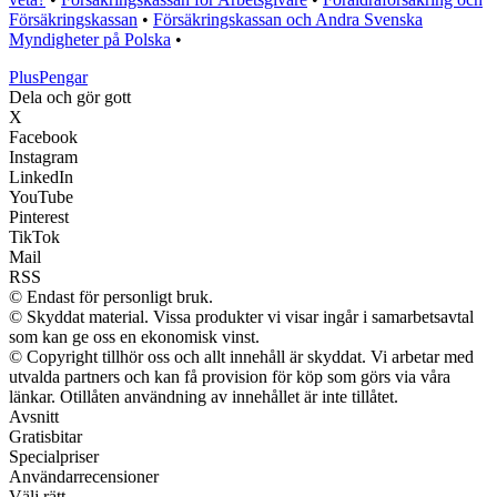
Försäkringskassan
•
Försäkringskassan och Andra Svenska
Myndigheter på Polska
•
Plus
Pengar
Dela och gör gott
X
Facebook
Instagram
LinkedIn
YouTube
Pinterest
TikTok
Mail
RSS
© Endast för personligt bruk.
© Skyddat material. Vissa produkter vi visar ingår i samarbetsavtal
som kan ge oss en ekonomisk vinst.
© Copyright tillhör oss och allt innehåll är skyddat. Vi arbetar med
utvalda partners och kan få provision för köp som görs via våra
länkar. Otillåten användning av innehållet är inte tillåtet.
Avsnitt
Gratisbitar
Specialpriser
Användarrecensioner
Välj rätt