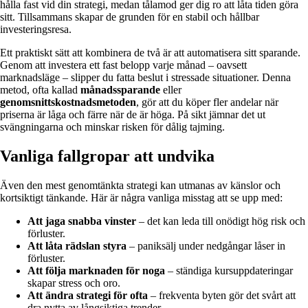
hålla fast vid din strategi, medan tålamod ger dig ro att låta tiden göra
sitt. Tillsammans skapar de grunden för en stabil och hållbar
investeringsresa.
Ett praktiskt sätt att kombinera de två är att automatisera sitt sparande.
Genom att investera ett fast belopp varje månad – oavsett
marknadsläge – slipper du fatta beslut i stressade situationer. Denna
metod, ofta kallad
månadssparande
eller
genomsnittskostnadsmetoden
, gör att du köper fler andelar när
priserna är låga och färre när de är höga. På sikt jämnar det ut
svängningarna och minskar risken för dålig tajming.
Vanliga fallgropar att undvika
Även den mest genomtänkta strategi kan utmanas av känslor och
kortsiktigt tänkande. Här är några vanliga misstag att se upp med:
Att jaga snabba vinster
– det kan leda till onödigt hög risk och
förluster.
Att låta rädslan styra
– paniksälj under nedgångar låser in
förluster.
Att följa marknaden för noga
– ständiga kursuppdateringar
skapar stress och oro.
Att ändra strategi för ofta
– frekventa byten gör det svårt att
dra nytta av långsiktiga trender.