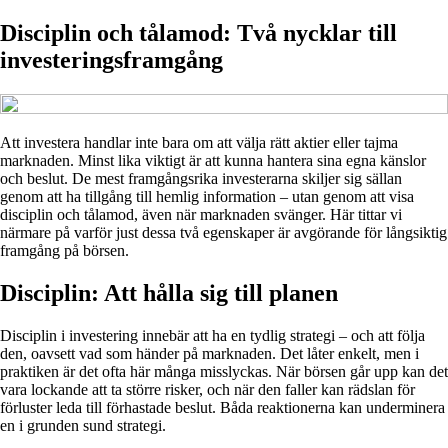
Disciplin och tålamod: Två nycklar till
investeringsframgång
Att investera handlar inte bara om att välja rätt aktier eller tajma
marknaden. Minst lika viktigt är att kunna hantera sina egna känslor
och beslut. De mest framgångsrika investerarna skiljer sig sällan
genom att ha tillgång till hemlig information – utan genom att visa
disciplin och tålamod, även när marknaden svänger. Här tittar vi
närmare på varför just dessa två egenskaper är avgörande för långsiktig
framgång på börsen.
Disciplin: Att hålla sig till planen
Disciplin i investering innebär att ha en tydlig strategi – och att följa
den, oavsett vad som händer på marknaden. Det låter enkelt, men i
praktiken är det ofta här många misslyckas. När börsen går upp kan det
vara lockande att ta större risker, och när den faller kan rädslan för
förluster leda till förhastade beslut. Båda reaktionerna kan underminera
en i grunden sund strategi.