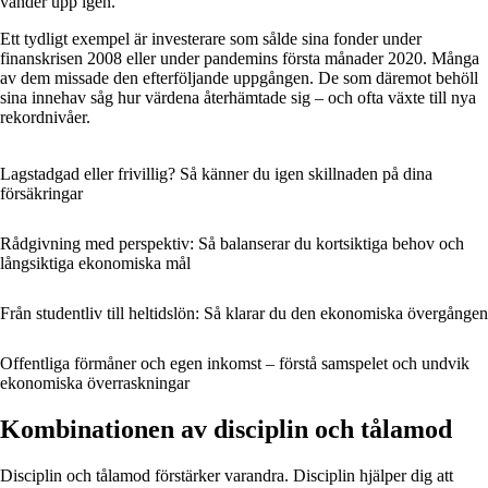
vänder upp igen.
Ett tydligt exempel är investerare som sålde sina fonder under
finanskrisen 2008 eller under pandemins första månader 2020. Många
av dem missade den efterföljande uppgången. De som däremot behöll
sina innehav såg hur värdena återhämtade sig – och ofta växte till nya
rekordnivåer.
Lagstadgad eller frivillig? Så känner du igen skillnaden på dina
försäkringar
Rådgivning med perspektiv: Så balanserar du kortsiktiga behov och
långsiktiga ekonomiska mål
Från studentliv till heltidslön: Så klarar du den ekonomiska övergången
Offentliga förmåner och egen inkomst – förstå samspelet och undvik
ekonomiska överraskningar
Kombinationen av disciplin och tålamod
Disciplin och tålamod förstärker varandra. Disciplin hjälper dig att