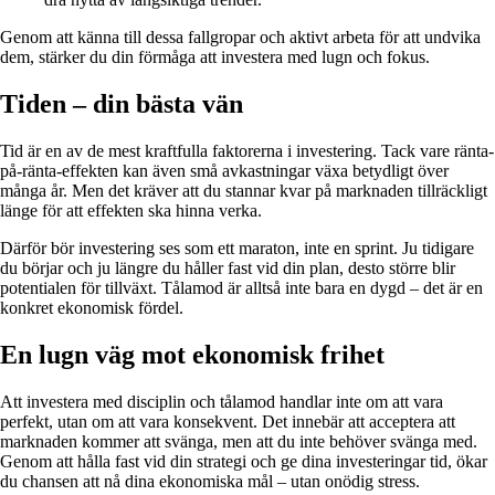
Genom att känna till dessa fallgropar och aktivt arbeta för att undvika
dem, stärker du din förmåga att investera med lugn och fokus.
Tiden – din bästa vän
Tid är en av de mest kraftfulla faktorerna i investering. Tack vare ränta-
på-ränta-effekten kan även små avkastningar växa betydligt över
många år. Men det kräver att du stannar kvar på marknaden tillräckligt
länge för att effekten ska hinna verka.
Därför bör investering ses som ett maraton, inte en sprint. Ju tidigare
du börjar och ju längre du håller fast vid din plan, desto större blir
potentialen för tillväxt. Tålamod är alltså inte bara en dygd – det är en
konkret ekonomisk fördel.
En lugn väg mot ekonomisk frihet
Att investera med disciplin och tålamod handlar inte om att vara
perfekt, utan om att vara konsekvent. Det innebär att acceptera att
marknaden kommer att svänga, men att du inte behöver svänga med.
Genom att hålla fast vid din strategi och ge dina investeringar tid, ökar
du chansen att nå dina ekonomiska mål – utan onödig stress.