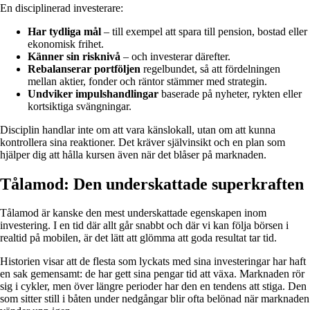
En disciplinerad investerare:
Har tydliga mål
– till exempel att spara till pension, bostad eller
ekonomisk frihet.
Känner sin risknivå
– och investerar därefter.
Rebalanserar portföljen
regelbundet, så att fördelningen
mellan aktier, fonder och räntor stämmer med strategin.
Undviker impulshandlingar
baserade på nyheter, rykten eller
kortsiktiga svängningar.
Disciplin handlar inte om att vara känslokall, utan om att kunna
kontrollera sina reaktioner. Det kräver självinsikt och en plan som
hjälper dig att hålla kursen även när det blåser på marknaden.
Tålamod: Den underskattade superkraften
Tålamod är kanske den mest underskattade egenskapen inom
investering. I en tid där allt går snabbt och där vi kan följa börsen i
realtid på mobilen, är det lätt att glömma att goda resultat tar tid.
Historien visar att de flesta som lyckats med sina investeringar har haft
en sak gemensamt: de har gett sina pengar tid att växa. Marknaden rör
sig i cykler, men över längre perioder har den en tendens att stiga. Den
som sitter still i båten under nedgångar blir ofta belönad när marknaden