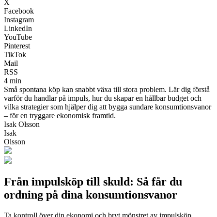
X
Facebook
Instagram
LinkedIn
YouTube
Pinterest
TikTok
Mail
RSS
4 min
Små spontana köp kan snabbt växa till stora problem. Lär dig förstå
varför du handlar på impuls, hur du skapar en hållbar budget och
vilka strategier som hjälper dig att bygga sundare konsumtionsvanor
– för en tryggare ekonomisk framtid.
Isak Olsson
Isak
Olsson
Från impulsköp till skuld: Så får du
ordning på dina konsumtionsvanor
Ta kontroll över din ekonomi och bryt mönstret av impulsköp