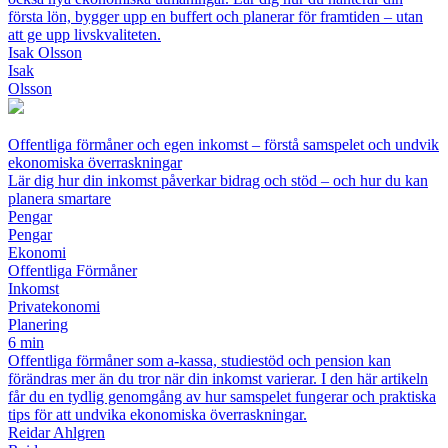
första lön, bygger upp en buffert och planerar för framtiden – utan
att ge upp livskvaliteten.
Isak Olsson
Isak
Olsson
Offentliga förmåner och egen inkomst – förstå samspelet och undvik
ekonomiska överraskningar
Lär dig hur din inkomst påverkar bidrag och stöd – och hur du kan
planera smartare
Pengar
Pengar
Ekonomi
Offentliga Förmåner
Inkomst
Privatekonomi
Planering
6 min
Offentliga förmåner som a-kassa, studiestöd och pension kan
förändras mer än du tror när din inkomst varierar. I den här artikeln
får du en tydlig genomgång av hur samspelet fungerar och praktiska
tips för att undvika ekonomiska överraskningar.
Reidar Ahlgren