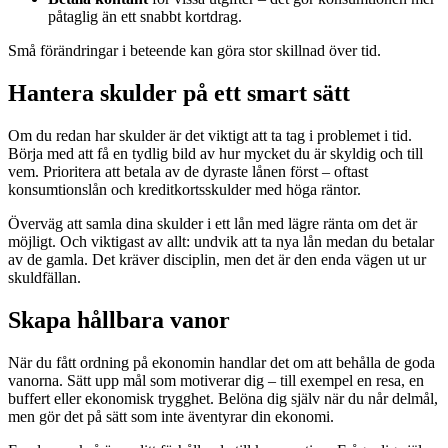
påtaglig än ett snabbt kortdrag.
Små förändringar i beteende kan göra stor skillnad över tid.
Hantera skulder på ett smart sätt
Om du redan har skulder är det viktigt att ta tag i problemet i tid.
Börja med att få en tydlig bild av hur mycket du är skyldig och till
vem. Prioritera att betala av de dyraste lånen först – oftast
konsumtionslån och kreditkortsskulder med höga räntor.
Överväg att samla dina skulder i ett lån med lägre ränta om det är
möjligt. Och viktigast av allt: undvik att ta nya lån medan du betalar
av de gamla. Det kräver disciplin, men det är den enda vägen ut ur
skuldfällan.
Skapa hållbara vanor
När du fått ordning på ekonomin handlar det om att behålla de goda
vanorna. Sätt upp mål som motiverar dig – till exempel en resa, en
buffert eller ekonomisk trygghet. Belöna dig själv när du når delmål,
men gör det på sätt som inte äventyrar din ekonomi.