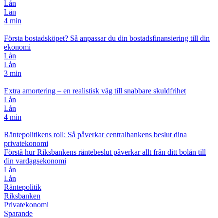
Lån
Lån
4 min
Första bostadsköpet? Så anpassar du din bostadsfinansiering till din
ekonomi
Lån
Lån
3 min
Extra amortering – en realistisk väg till snabbare skuldfrihet
Lån
Lån
4 min
Räntepolitikens roll: Så påverkar centralbankens beslut dina
privatekonomi
Förstå hur Riksbankens räntebeslut påverkar allt från ditt bolån till
din vardagsekonomi
Lån
Lån
Räntepolitik
Riksbanken
Privatekonomi
Sparande