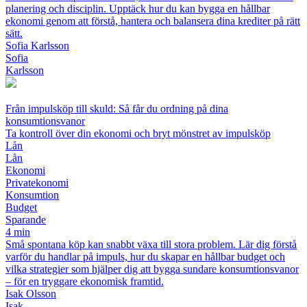
planering och disciplin. Upptäck hur du kan bygga en hållbar
ekonomi genom att förstå, hantera och balansera dina krediter på rätt
sätt.
Sofia Karlsson
Sofia
Karlsson
Från impulsköp till skuld: Så får du ordning på dina
konsumtionsvanor
Ta kontroll över din ekonomi och bryt mönstret av impulsköp
Lån
Lån
Ekonomi
Privatekonomi
Konsumtion
Budget
Sparande
4 min
Små spontana köp kan snabbt växa till stora problem. Lär dig förstå
varför du handlar på impuls, hur du skapar en hållbar budget och
vilka strategier som hjälper dig att bygga sundare konsumtionsvanor
– för en tryggare ekonomisk framtid.
Isak Olsson
Isak