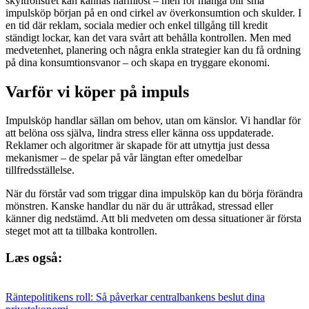
skyltfönstret kan kännas harmlöst – men för många blir små
impulsköp början på en ond cirkel av överkonsumtion och skulder. I
en tid där reklam, sociala medier och enkel tillgång till kredit
ständigt lockar, kan det vara svårt att behålla kontrollen. Men med
medvetenhet, planering och några enkla strategier kan du få ordning
på dina konsumtionsvanor – och skapa en tryggare ekonomi.
Varför vi köper på impuls
Impulsköp handlar sällan om behov, utan om känslor. Vi handlar för
att belöna oss själva, lindra stress eller känna oss uppdaterade.
Reklamer och algoritmer är skapade för att utnyttja just dessa
mekanismer – de spelar på vår längtan efter omedelbar
tillfredsställelse.
När du förstår vad som triggar dina impulsköp kan du börja förändra
mönstren. Kanske handlar du när du är uttråkad, stressad eller
känner dig nedstämd. Att bli medveten om dessa situationer är första
steget mot att ta tillbaka kontrollen.
Læs også:
Räntepolitikens roll: Så påverkar centralbankens beslut dina