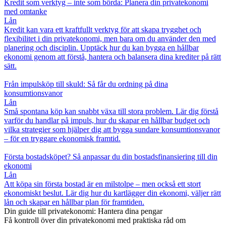
Kredit som verktyg – inte som börda: Planera din privatekonomi
med omtanke
Lån
Kredit kan vara ett kraftfullt verktyg för att skapa trygghet och
flexibilitet i din privatekonomi, men bara om du använder den med
planering och disciplin. Upptäck hur du kan bygga en hållbar
ekonomi genom att förstå, hantera och balansera dina krediter på rätt
sätt.
Från impulsköp till skuld: Så får du ordning på dina
konsumtionsvanor
Lån
Små spontana köp kan snabbt växa till stora problem. Lär dig förstå
varför du handlar på impuls, hur du skapar en hållbar budget och
vilka strategier som hjälper dig att bygga sundare konsumtionsvanor
– för en tryggare ekonomisk framtid.
Första bostadsköpet? Så anpassar du din bostadsfinansiering till din
ekonomi
Lån
Att köpa sin första bostad är en milstolpe – men också ett stort
ekonomiskt beslut. Lär dig hur du kartlägger din ekonomi, väljer rätt
lån och skapar en hållbar plan för framtiden.
Din guide till privatekonomi: Hantera dina pengar
Få kontroll över din privatekonomi med praktiska råd om