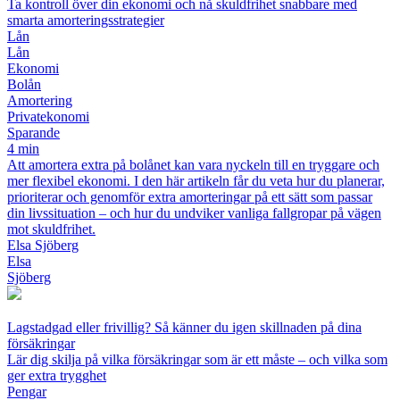
Ta kontroll över din ekonomi och nå skuldfrihet snabbare med
smarta amorteringsstrategier
Lån
Lån
Ekonomi
Bolån
Amortering
Privatekonomi
Sparande
4 min
Att amortera extra på bolånet kan vara nyckeln till en tryggare och
mer flexibel ekonomi. I den här artikeln får du veta hur du planerar,
prioriterar och genomför extra amorteringar på ett sätt som passar
din livssituation – och hur du undviker vanliga fallgropar på vägen
mot skuldfrihet.
Elsa Sjöberg
Elsa
Sjöberg
Lagstadgad eller frivillig? Så känner du igen skillnaden på dina
försäkringar
Lär dig skilja på vilka försäkringar som är ett måste – och vilka som
ger extra trygghet
Pengar