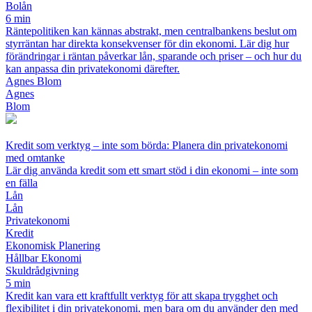
Bolån
6 min
Räntepolitiken kan kännas abstrakt, men centralbankens beslut om
styrräntan har direkta konsekvenser för din ekonomi. Lär dig hur
förändringar i räntan påverkar lån, sparande och priser – och hur du
kan anpassa din privatekonomi därefter.
Agnes Blom
Agnes
Blom
Kredit som verktyg – inte som börda: Planera din privatekonomi
med omtanke
Lär dig använda kredit som ett smart stöd i din ekonomi – inte som
en fälla
Lån
Lån
Privatekonomi
Kredit
Ekonomisk Planering
Hållbar Ekonomi
Skuldrådgivning
5 min
Kredit kan vara ett kraftfullt verktyg för att skapa trygghet och
flexibilitet i din privatekonomi, men bara om du använder den med