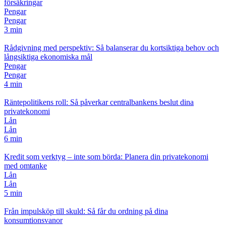
försäkringar
Pengar
Pengar
3 min
Rådgivning med perspektiv: Så balanserar du kortsiktiga behov och
långsiktiga ekonomiska mål
Pengar
Pengar
4 min
Räntepolitikens roll: Så påverkar centralbankens beslut dina
privatekonomi
Lån
Lån
6 min
Kredit som verktyg – inte som börda: Planera din privatekonomi
med omtanke
Lån
Lån
5 min
Från impulsköp till skuld: Så får du ordning på dina
konsumtionsvanor