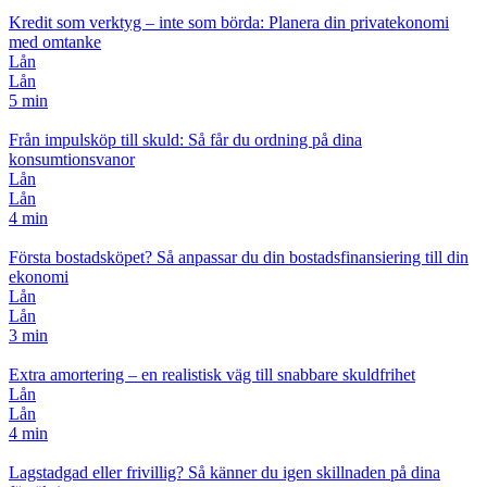
Kredit som verktyg – inte som börda: Planera din privatekonomi
med omtanke
Lån
Lån
5 min
Från impulsköp till skuld: Så får du ordning på dina
konsumtionsvanor
Lån
Lån
4 min
Första bostadsköpet? Så anpassar du din bostadsfinansiering till din
ekonomi
Lån
Lån
3 min
Extra amortering – en realistisk väg till snabbare skuldfrihet
Lån
Lån
4 min
Lagstadgad eller frivillig? Så känner du igen skillnaden på dina