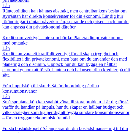
privatekonomi
Lån
Räntepolitiken kan kännas abstrakt, men centralbankens beslut om
styrräntan har direkta konsekvenser för din ekonomi. Lär dig hur
förändringar i räntan påverkar lån, sparande och priser – och hur du
kan anpassa din privatekonomi därefter.
Kredit som verktyg – inte som börda: Planera din privatekonomi
med omtanke
Lån
Kredit kan vara ett kraftfullt verktyg för att skapa trygghet och
flexibilitet i din privatekonomi, men bara om du använder den med
planering och disciplin. Upptäck hur du kan bygga en hållbar
ekonomi genom att förstå, hantera och balansera dina krediter på rätt
sätt.
Från impulsköp till skuld: Så får du ordning på dina
konsumtionsvanor
Lån
Små spontana köp kan snabbt växa till stora problem. Lär dig förstå
varför du handlar på impuls, hur du skapar en hållbar budget och
vilka strategier som hjälper dig att bygga sundare konsumtionsvanor
– för en tryggare ekonomisk framtid.
Första bostadsköpet? Så anpassar du din bostadsfinansiering till din