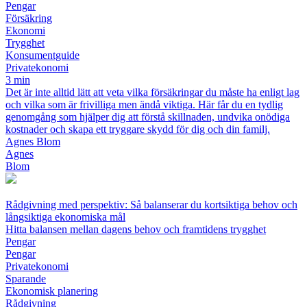
Pengar
Försäkring
Ekonomi
Trygghet
Konsumentguide
Privatekonomi
3 min
Det är inte alltid lätt att veta vilka försäkringar du måste ha enligt lag
och vilka som är frivilliga men ändå viktiga. Här får du en tydlig
genomgång som hjälper dig att förstå skillnaden, undvika onödiga
kostnader och skapa ett tryggare skydd för dig och din familj.
Agnes Blom
Agnes
Blom
Rådgivning med perspektiv: Så balanserar du kortsiktiga behov och
långsiktiga ekonomiska mål
Hitta balansen mellan dagens behov och framtidens trygghet
Pengar
Pengar
Privatekonomi
Sparande
Ekonomisk planering
Rådgivning