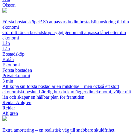
Olsson
Första bostadsköpet? Så anpassar du din bostadsfinansiering till din
ekonomi
Gör ditt första bostadsköp tryggt genom att anpassa lånet efter din
ekonomi
Lån
Lån
Bostadsköp
Bolån
Ekonomi
Första bostaden
Privatekonomi
3 min
Att köpa sin första bostad är en milstolpe – men också ett stort
ekonomiskt beslut. Lär dig hur du kartlägger din ekonomi, väljer rätt
lån och skapar en hållbar plan för framtiden.
Reidar Ahlgren
Reidar
Ahlgren
Extra amortering – en realistisk väg till snabbare skuldfrihet