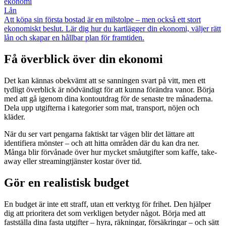
ekonomi
Lån
Att köpa sin första bostad är en milstolpe – men också ett stort
ekonomiskt beslut. Lär dig hur du kartlägger din ekonomi, väljer rätt
lån och skapar en hållbar plan för framtiden.
Få överblick över din ekonomi
Det kan kännas obekvämt att se sanningen svart på vitt, men ett
tydligt överblick är nödvändigt för att kunna förändra vanor. Börja
med att gå igenom dina kontoutdrag för de senaste tre månaderna.
Dela upp utgifterna i kategorier som mat, transport, nöjen och
kläder.
När du ser vart pengarna faktiskt tar vägen blir det lättare att
identifiera mönster – och att hitta områden där du kan dra ner.
Många blir förvånade över hur mycket småutgifter som kaffe, take-
away eller streamingtjänster kostar över tid.
Gör en realistisk budget
En budget är inte ett straff, utan ett verktyg för frihet. Den hjälper
dig att prioritera det som verkligen betyder något. Börja med att
fastställa dina fasta utgifter – hyra, räkningar, försäkringar – och sätt