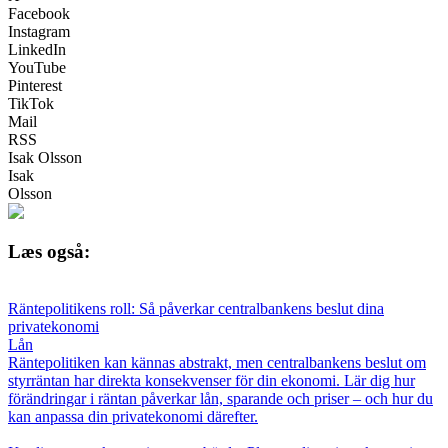
Facebook
Instagram
LinkedIn
YouTube
Pinterest
TikTok
Mail
RSS
Isak Olsson
Isak
Olsson
Læs også:
Räntepolitikens roll: Så påverkar centralbankens beslut dina
privatekonomi
Lån
Räntepolitiken kan kännas abstrakt, men centralbankens beslut om
styrräntan har direkta konsekvenser för din ekonomi. Lär dig hur
förändringar i räntan påverkar lån, sparande och priser – och hur du
kan anpassa din privatekonomi därefter.