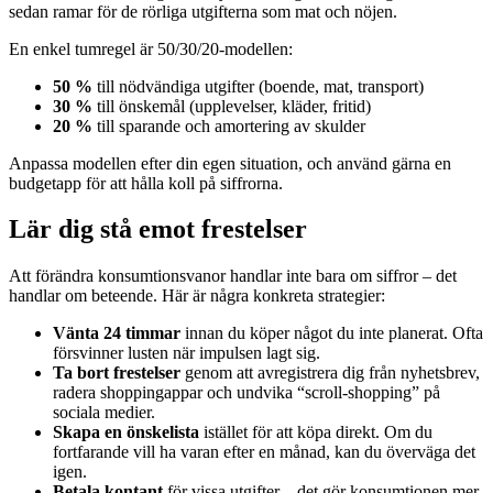
sedan ramar för de rörliga utgifterna som mat och nöjen.
En enkel tumregel är 50/30/20-modellen:
50 %
till nödvändiga utgifter (boende, mat, transport)
30 %
till önskemål (upplevelser, kläder, fritid)
20 %
till sparande och amortering av skulder
Anpassa modellen efter din egen situation, och använd gärna en
budgetapp för att hålla koll på siffrorna.
Lär dig stå emot frestelser
Att förändra konsumtionsvanor handlar inte bara om siffror – det
handlar om beteende. Här är några konkreta strategier:
Vänta 24 timmar
innan du köper något du inte planerat. Ofta
försvinner lusten när impulsen lagt sig.
Ta bort frestelser
genom att avregistrera dig från nyhetsbrev,
radera shoppingappar och undvika “scroll-shopping” på
sociala medier.
Skapa en önskelista
istället för att köpa direkt. Om du
fortfarande vill ha varan efter en månad, kan du överväga det
igen.
Betala kontant
för vissa utgifter – det gör konsumtionen mer