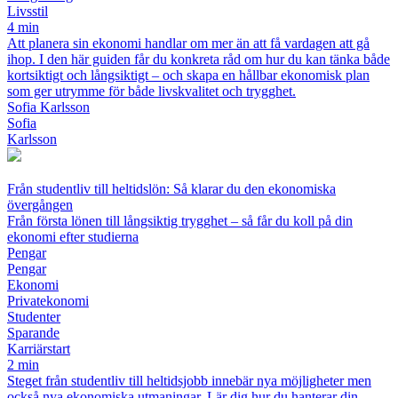
Livsstil
4 min
Att planera sin ekonomi handlar om mer än att få vardagen att gå
ihop. I den här guiden får du konkreta råd om hur du kan tänka både
kortsiktigt och långsiktigt – och skapa en hållbar ekonomisk plan
som ger utrymme för både livskvalitet och trygghet.
Sofia Karlsson
Sofia
Karlsson
Från studentliv till heltidslön: Så klarar du den ekonomiska
övergången
Från första lönen till långsiktig trygghet – så får du koll på din
ekonomi efter studierna
Pengar
Pengar
Ekonomi
Privatekonomi
Studenter
Sparande
Karriärstart
2 min
Steget från studentliv till heltidsjobb innebär nya möjligheter men
också nya ekonomiska utmaningar. Lär dig hur du hanterar din