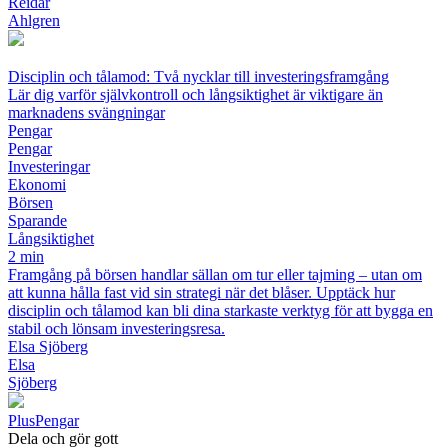
Reidar
Ahlgren
Disciplin och tålamod: Två nycklar till investeringsframgång
Lär dig varför självkontroll och långsiktighet är viktigare än
marknadens svängningar
Pengar
Pengar
Investeringar
Ekonomi
Börsen
Sparande
Långsiktighet
2 min
Framgång på börsen handlar sällan om tur eller tajming – utan om
att kunna hålla fast vid sin strategi när det blåser. Upptäck hur
disciplin och tålamod kan bli dina starkaste verktyg för att bygga en
stabil och lönsam investeringsresa.
Elsa Sjöberg
Elsa
Sjöberg
Plus
Pengar
Dela och gör gott