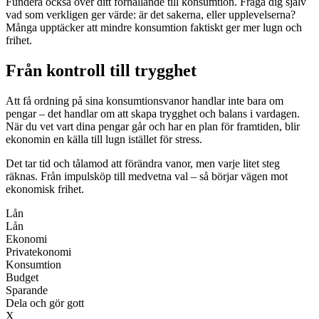
Fundera också över ditt förhållande till konsumtion. Fråga dig själv
vad som verkligen ger värde: är det sakerna, eller upplevelserna?
Många upptäcker att mindre konsumtion faktiskt ger mer lugn och
frihet.
Från kontroll till trygghet
Att få ordning på sina konsumtionsvanor handlar inte bara om
pengar – det handlar om att skapa trygghet och balans i vardagen.
När du vet vart dina pengar går och har en plan för framtiden, blir
ekonomin en källa till lugn istället för stress.
Det tar tid och tålamod att förändra vanor, men varje litet steg
räknas. Från impulsköp till medvetna val – så börjar vägen mot
ekonomisk frihet.
Lån
Lån
Ekonomi
Privatekonomi
Konsumtion
Budget
Sparande
Dela och gör gott
X