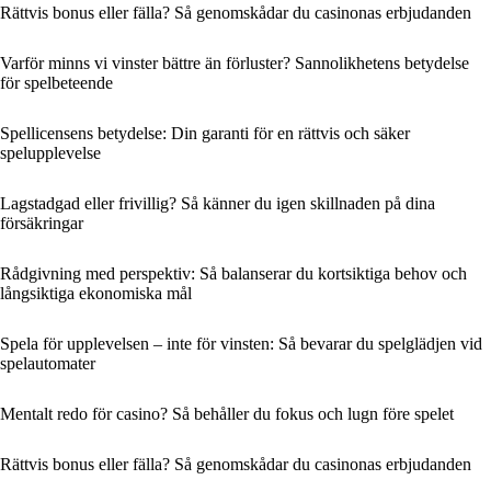
Rättvis bonus eller fälla? Så genomskådar du casinonas erbjudanden
Varför minns vi vinster bättre än förluster? Sannolikhetens betydelse
för spelbeteende
Spellicensens betydelse: Din garanti för en rättvis och säker
spelupplevelse
Lagstadgad eller frivillig? Så känner du igen skillnaden på dina
försäkringar
Rådgivning med perspektiv: Så balanserar du kortsiktiga behov och
långsiktiga ekonomiska mål
Spela för upplevelsen – inte för vinsten: Så bevarar du spelglädjen vid
spelautomater
Mentalt redo för casino? Så behåller du fokus och lugn före spelet
Rättvis bonus eller fälla? Så genomskådar du casinonas erbjudanden