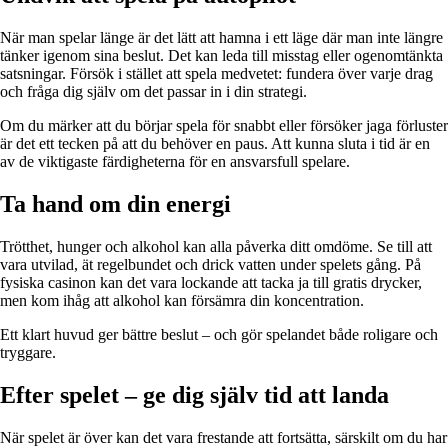
När man spelar länge är det lätt att hamna i ett läge där man inte längre
tänker igenom sina beslut. Det kan leda till misstag eller ogenomtänkta
satsningar. Försök i stället att spela medvetet: fundera över varje drag
och fråga dig själv om det passar in i din strategi.
Om du märker att du börjar spela för snabbt eller försöker jaga förluster
är det ett tecken på att du behöver en paus. Att kunna sluta i tid är en
av de viktigaste färdigheterna för en ansvarsfull spelare.
Ta hand om din energi
Trötthet, hunger och alkohol kan alla påverka ditt omdöme. Se till att
vara utvilad, ät regelbundet och drick vatten under spelets gång. På
fysiska casinon kan det vara lockande att tacka ja till gratis drycker,
men kom ihåg att alkohol kan försämra din koncentration.
Ett klart huvud ger bättre beslut – och gör spelandet både roligare och
tryggare.
Efter spelet – ge dig själv tid att landa
När spelet är över kan det vara frestande att fortsätta, särskilt om du har