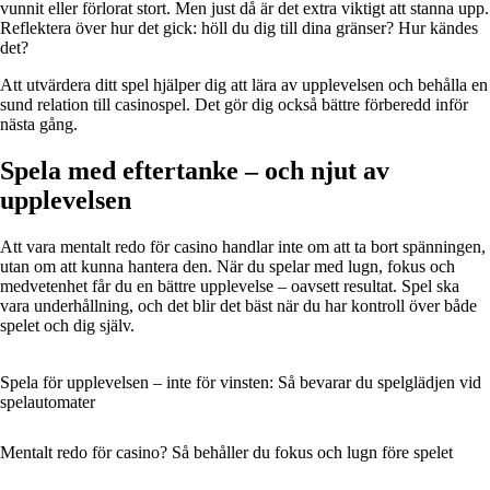
vunnit eller förlorat stort. Men just då är det extra viktigt att stanna upp.
Reflektera över hur det gick: höll du dig till dina gränser? Hur kändes
det?
Att utvärdera ditt spel hjälper dig att lära av upplevelsen och behålla en
sund relation till casinospel. Det gör dig också bättre förberedd inför
nästa gång.
Spela med eftertanke – och njut av
upplevelsen
Att vara mentalt redo för casino handlar inte om att ta bort spänningen,
utan om att kunna hantera den. När du spelar med lugn, fokus och
medvetenhet får du en bättre upplevelse – oavsett resultat. Spel ska
vara underhållning, och det blir det bäst när du har kontroll över både
spelet och dig själv.
Spela för upplevelsen – inte för vinsten: Så bevarar du spelglädjen vid
spelautomater
Mentalt redo för casino? Så behåller du fokus och lugn före spelet